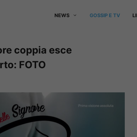
NEWS
GOSSIP E TV
L
nore coppia esce
erto: FOTO