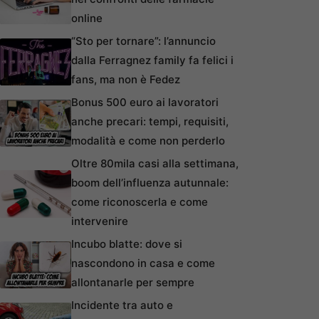
online
“Sto per tornare”: l’annuncio
dalla Ferragnez family fa felici i
fans, ma non è Fedez
Bonus 500 euro ai lavoratori
anche precari: tempi, requisiti,
modalità e come non perderlo
Oltre 80mila casi alla settimana,
boom dell’influenza autunnale:
come riconoscerla e come
intervenire
Incubo blatte: dove si
nascondono in casa e come
allontanarle per sempre
Incidente tra auto e