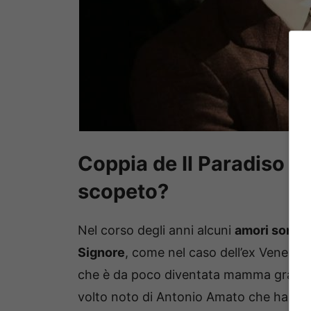
Coppia de Il Paradiso de
scopeto?
Nel corso degli anni alcuni
amori sono na
Signore
, come nel caso dell’ex Venere 
che è da poco diventata mamma grazie al
volto noto di Antonio Amato che ha poi l