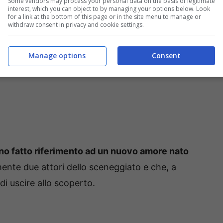
Some vendors may process your personal data on the basis of legitimate
interest, which you can object to by managing your options below. Look
for a link at the bottom of this page or in the site menu to manage or
withdraw consent in privacy and cookie settings.
Manage options
Consent
no fatto riferimento ad un nuovo amore nato
nte due attori dello sceneggiato e che, a
i uscire allo scoperto.