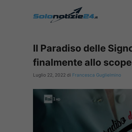
Vai
al
contenuto
Il Paradiso delle Sig
finalmente allo scop
Luglio 22, 2022
di
Francesca Guglielmino