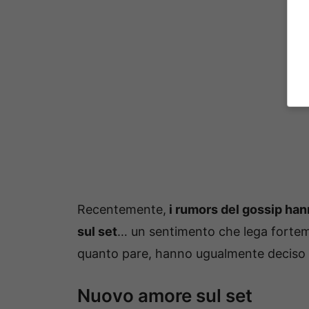
Recentemente,
i rumors del gossip han
sul set
… un sentimento che lega forteme
quanto pare, hanno ugualmente deciso d
Nuovo amore sul set