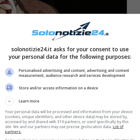
solonotizie24.it asks for your consent to use
your personal data for the following purposes:
Personalised advertising and content, advertising and content
lle Signore esce allo
measurement, audience research and services development
Store and/or access information on a device
Learn more
ti sotto gli attenti riflettori de Il Paradiso delle
Your personal data will be processed and information from your device
Roberta interpretata da Federica De Benedettis
(cookies, unique identifiers, and other device data) may be stored by,
accessed by and shared with 319 partners, or used specifically by this
la nascita del figlio avuto da Giulio Corso,
site. We and our partners may use precise geolocation data.
List of
partners.
asciato la serie tv.