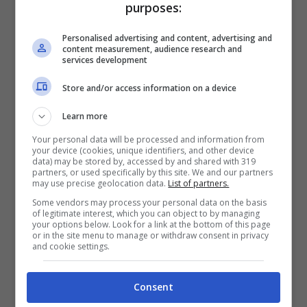
purposes:
Come abbiamo avuto modo di spiegare
Personalised advertising and content, advertising and
precedentemente, però, a tenere banco nel
content measurement, audience research and
services development
mondo del web in queste ore troviamo dei
gioielli da capogiro che in vista di un evento
Store and/or access information on a device
di gala Kate Middleton ha sfoggiato per
Learn more
arricchire il suo outfit
e che, subito, hanno
Your personal data will be processed and information from
conquistato la scena in campo social e
your device (cookies, unique identifiers, and other device
data) may be stored by, accessed by and shared with 319
mediatico.
partners, or used specifically by this site. We and our partners
may use precise geolocation data.
List of partners.
Some vendors may process your personal data on the basis
Quanto valgono gli orecchini di
of legitimate interest, which you can object to by managing
your options below. Look for a link at the bottom of this page
Kate?
or in the site menu to manage or withdraw consent in privacy
and cookie settings.
Ebbene sì, come abbiamo avuto modo di
Consent
spiegare precedentemente, nel mirino