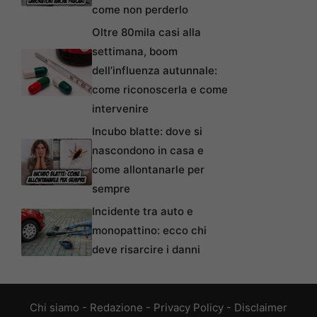
come non perderlo
Oltre 80mila casi alla
settimana, boom
dell’influenza autunnale:
come riconoscerla e come
intervenire
Incubo blatte: dove si
nascondono in casa e
come allontanarle per
sempre
Incidente tra auto e
monopattino: ecco chi
deve risarcire i danni
Chi siamo
-
Redazione
-
Privacy Policy
-
Disclaimer