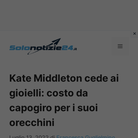
Vai
al
MENU
contenuto
Kate Middleton cede ai
gioielli: costo da
capogiro per i suoi
orecchini
Luglio 13, 2022
di
Francesca Guglielmino