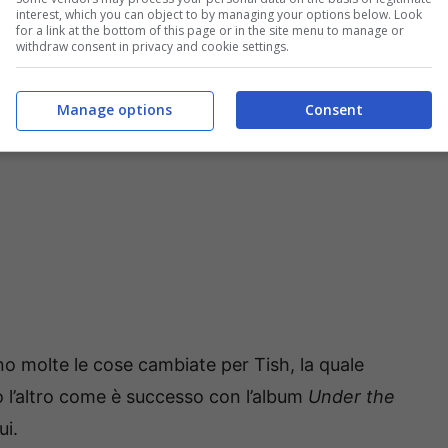
 come riuscite a fare anche il suo amico e
interest, which you can object to by managing your options below. Look
for a link at the bottom of this page or in the site menu to manage or
cato la vittoria.
withdraw consent in privacy and cookie settings.
Manage options
Consent
o molte le cose cambiate per Tish, la quale
o l’altro come è successo con l’album
Under the
ui.