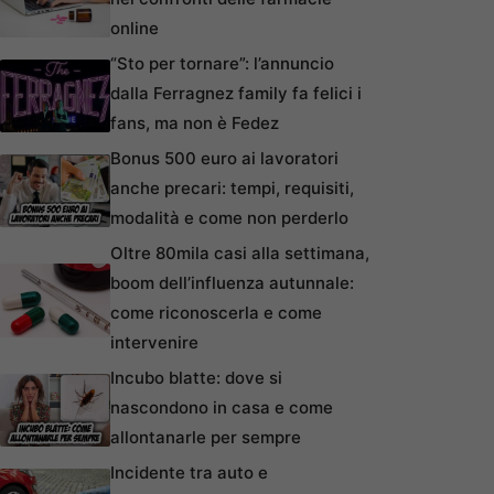
online
“Sto per tornare”: l’annuncio
dalla Ferragnez family fa felici i
fans, ma non è Fedez
Bonus 500 euro ai lavoratori
anche precari: tempi, requisiti,
modalità e come non perderlo
Oltre 80mila casi alla settimana,
boom dell’influenza autunnale:
come riconoscerla e come
intervenire
Incubo blatte: dove si
nascondono in casa e come
allontanarle per sempre
Incidente tra auto e