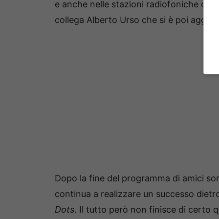
e anche nelle stazioni radiofoniche così
collega Alberto Urso che si è poi aggiudi
Dopo la fine del programma di amici son
continua a realizzare un successo dietr
Dots
. Il tutto però non finisce di certo q