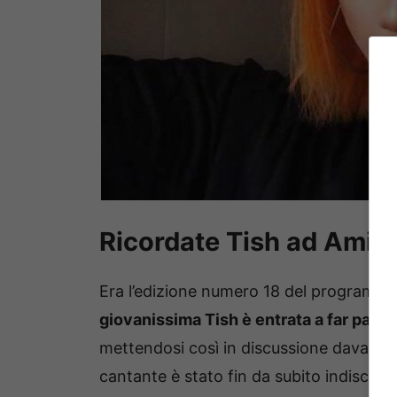
Ricordate Tish ad Amici
Era l’edizione numero 18 del programm
giovanissima Tish è entrata a far parte 
mettendosi così in discussione davanti l
cantante è stato fin da subito indiscuti