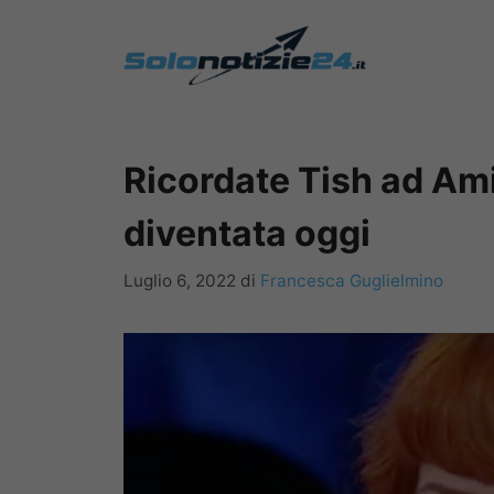
Vai
al
contenuto
Ricordate Tish ad Ami
diventata oggi
Luglio 6, 2022
di
Francesca Guglielmino