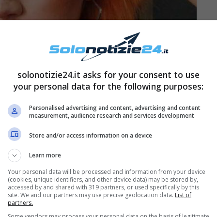
solonotizie24.it asks for your consent to use
your personal data for the following purposes:
Personalised advertising and content, advertising and content
measurement, audience research and services development
?
Store and/or access information on a device
Learn more
a di
Amici di Maria De Filippi
quando la
Your personal data will be processed and information from your device
ufficialmente della classe di cantanti
(cookies, unique identifiers, and other device data) may be stored by,
accessed by and shared with 319 partners, or used specifically by this
e telecamere. Il talento della giovanissima
site. We and our partners may use precise geolocation data.
List of
partners.
bile, tanto da dominare la scena in campo social
Some vendors may process your personal data on the basis of legitimate