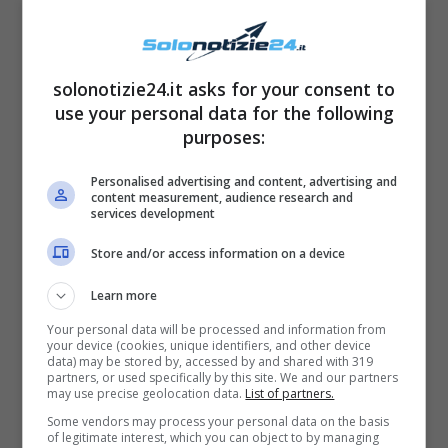
solonotizie24.it asks for your consent to
use your personal data for the following
purposes:
Uno scatto, dunque, che ritrae
Francesca
Personalised advertising and content, advertising and
Tocca in posa a bordo piscina con un corpo
content measurement, audience research and
services development
semplicemente perfetto
, bellissima e
Store and/or access information on a device
seducente così come i fan in questi anni
l’hanno sempre vista e seguita davanti alle
Learn more
telecamere di Amici che sui social network.
Your personal data will be processed and information from
your device (cookies, unique identifiers, and other device
data) may be stored by, accessed by and shared with 319
partners, or used specifically by this site. We and our partners
may use precise geolocation data.
List of partners.
Some vendors may process your personal data on the basis
of legitimate interest, which you can object to by managing