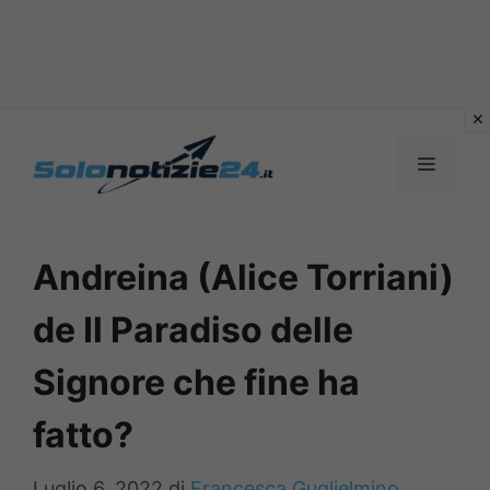
Vai
al
MENU
contenuto
Andreina (Alice Torriani)
de Il Paradiso delle
Signore che fine ha
fatto?
Luglio 6, 2022
di
Francesca Guglielmino