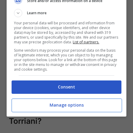
Store and/or access information on a device
Mandelli un’opportunità di salvezza dai vari
Learn more
tranelli messi in atto dal padre nonché abile
Your personal data will be processed and information from
banchiere e fratello di uno dei soldati che
your device (cookies, unique identifiers, and other device
data) may be stored by, accessed by and shared with 319
prese parte alla Prima guerra mondiale
partners, or used specifically by this site. We and our partners
may use precise geolocation data.
List of partners.
insieme al proprietario de Il Paradiso delle
Some vendors may process your personal data on the basis
Signore. Dopo la fine della relazione con Mori,
of legitimate interest, which you can object to by managing
your options below. Look for a link at the bottom of this page
la Mandelli aveva ceduto al sentimento con
or in the site menu to manage or withdraw consent in privacy
and cookie settings.
Vittorio Conti e in seguito con Umberto
Guarnieri, per poi uscire completamente di
Consent
scena.
Manage options
Che fine ha fatto l’attrice Alice
Torriani?