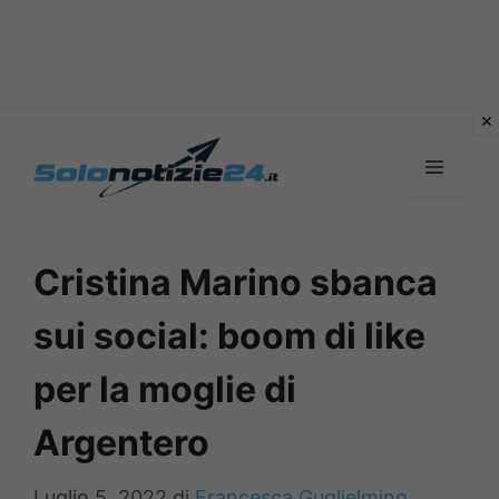
Vai
al
MENU
contenuto
Cristina Marino sbanca
sui social: boom di like
per la moglie di
Argentero
Luglio 5, 2022
di
Francesca Guglielmino