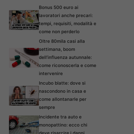
Bonus 500 euro ai
lavoratori anche precari:
tempi, requisiti, modalità e
come non perderlo
Oltre 80mila casi alla
settimana, boom
dell’influenza autunnale:
come riconoscerla e come
intervenire
Incubo blatte: dove si
nascondono in casa e
come allontanarle per
sempre
Incidente tra auto e
monopattino: ecco chi
deve risarcire i danni