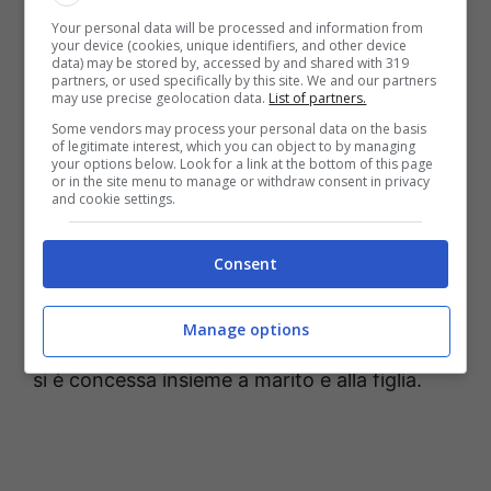
che recentemente ha conquistato Cristina
Your personal data will be processed and information from
Marino attraverso la sua pagina social
your device (cookies, unique identifiers, and other device
data) may be stored by, accessed by and shared with 319
ufficiale, ecco di cosa si tratta nel dettaglio.
partners, or used specifically by this site. We and our partners
may use precise geolocation data.
List of partners.
Some vendors may process your personal data on the basis
Cristina Marino sbanca sui
of legitimate interest, which you can object to by managing
your options below. Look for a link at the bottom of this page
social network
or in the site menu to manage or withdraw consent in privacy
and cookie settings.
La
moglie di Luca Argentero
, dunque, torna
Consent
ad essere una delle protagoniste indiscusse
del web attraverso la pubblicazione di alcune
Manage options
foto che raccontano la vacanza di relax che
si è concessa insieme a marito e alla figlia.