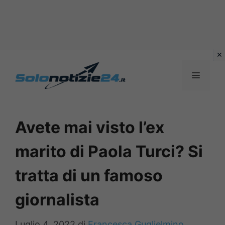
Vai
al
MENU
contenuto
Avete mai visto l’ex
marito di Paola Turci? Si
tratta di un famoso
giornalista
Luglio 4, 2022
di
Francesca Guglielmino