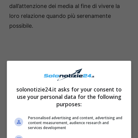
dall’attenzione dei media al fine di vivere la
loro relazione quando più serenamente
possibile.
solonotizie24.it asks for your consent to
use your personal data for the following
purposes:
Personalised advertising and content, advertising and
content measurement, audience research and
Allo stesso modo, Paola Turci, in passato ho
services development
deciso di fare con il suo ex marito affinché i