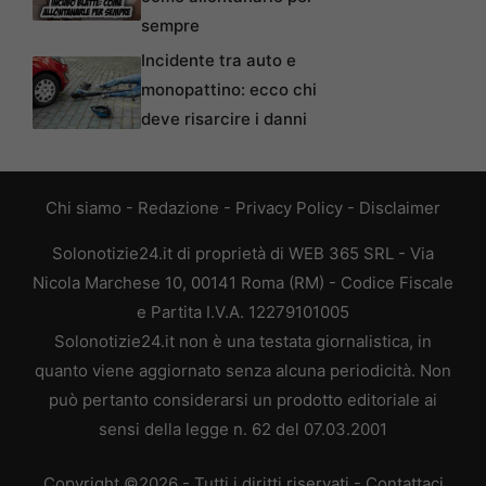
sempre
Incidente tra auto e
monopattino: ecco chi
deve risarcire i danni
Chi siamo
-
Redazione
-
Privacy Policy
-
Disclaimer
Solonotizie24.it di proprietà di WEB 365 SRL - Via
Nicola Marchese 10, 00141 Roma (RM) - Codice Fiscale
e Partita I.V.A. 12279101005
Solonotizie24.it non è una testata giornalistica, in
quanto viene aggiornato senza alcuna periodicità. Non
può pertanto considerarsi un prodotto editoriale ai
sensi della legge n. 62 del 07.03.2001
Copyright ©2026 - Tutti i diritti riservati -
Contattaci