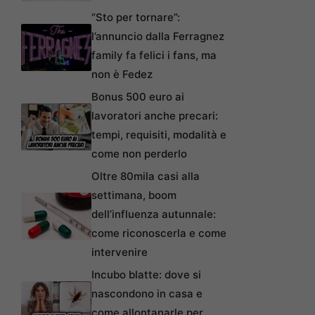
“Sto per tornare”:
l’annuncio dalla Ferragnez
family fa felici i fans, ma
non è Fedez
Bonus 500 euro ai
lavoratori anche precari:
tempi, requisiti, modalità e
come non perderlo
Oltre 80mila casi alla
settimana, boom
dell’influenza autunnale:
come riconoscerla e come
intervenire
Incubo blatte: dove si
nascondono in casa e
come allontanarle per