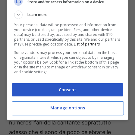
Store and/or access information on a device
media non travolgesse del tutto la propria
Learn more
quotidianità e parlassero costantemente di
Your personal data will be processed and information from
entrambi: lei artista amatissime nel campo
your device (cookies, unique identifiers, and other device
data) may be stored by, accessed by and shared with 319
della musica italiana e lui un noto giornalista
partners, or used specifically by this site. We and our partners
may use precise geolocation data.
List of partners.
che ancora oggi collabora con R101.
L’ex
Some vendors may process your personal data on the basis
marito di Paola Turci e proprio lui il
of legitimate interest, which you can object to by managing
your options below. Look for a link at the bottom of this page
giornalista Andrea Amato
.
or in the site menu to manage or withdraw consent in privacy
and cookie settings.
In che rapporti sono oggi
Consent
Paola Turci e il suo ex?
Manage options
Questa è una domanda che si pongono
numerosi fan della cantante soprattutto
adesso che si sono da poco celebrate le