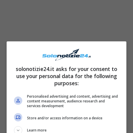
Deborah James
, conduttrice di The Big C
della BBC, che in diverse occasioni
ha
collaborato con la Duchessa e il Principe
, si
solonotizie24.it asks for your consent to
è spenta pochi giorni fa a soli 40 anni. La
use your personal data for the following
purposes:
stessa conduttrice, in passato, aveva
annunciato di essere affetta da un cancro
Personalised advertising and content, advertising and
content measurement, audience research and
all’intestino al quarto stadio, cosciente del
services development
fatto che la malattia era davvero diventata
Store and/or access information on a device
più forte di lei in pochissimo tempo.
Learn more