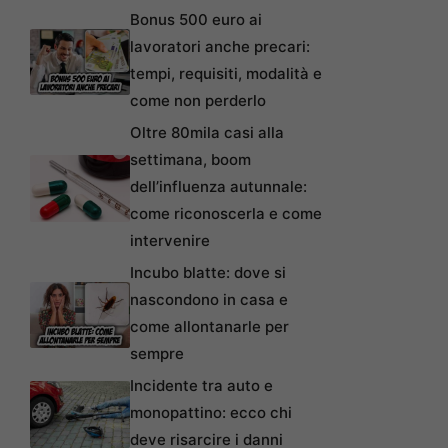
Bonus 500 euro ai
lavoratori anche precari:
tempi, requisiti, modalità e
come non perderlo
Oltre 80mila casi alla
settimana, boom
dell’influenza autunnale:
come riconoscerla e come
intervenire
Incubo blatte: dove si
nascondono in casa e
come allontanarle per
sempre
Incidente tra auto e
monopattino: ecco chi
deve risarcire i danni