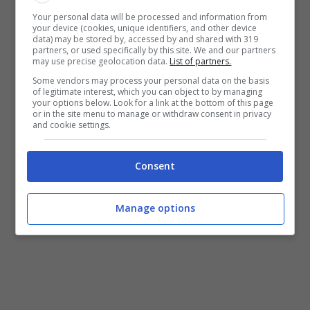
Il messaggio di cordoglio della
Your personal data will be processed and information from
your device (cookies, unique identifiers, and other device
Duchessa di Cambridge e del
data) may be stored by, accessed by and shared with 319
partners, or used specifically by this site. We and our partners
may use precise geolocation data.
List of partners.
Principe
Some vendors may process your personal data on the basis
of legitimate interest, which you can object to by managing
Una tragica notizia che ha lasciato senza
your options below. Look for a link at the bottom of this page
or in the site menu to manage or withdraw consent in privacy
parole il pubblico che negli anni aveva seguito
and cookie settings.
Deborah James, ma anche William e Kate che
Consent
avevano avuto il piacere di raccontarsi alla
donna in più di un’occasione.
Manage options