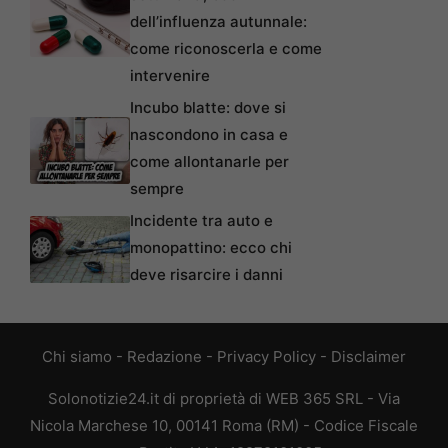
dell’influenza autunnale:
come riconoscerla e come
intervenire
Incubo blatte: dove si
nascondono in casa e
come allontanarle per
sempre
Incidente tra auto e
monopattino: ecco chi
deve risarcire i danni
Chi siamo
-
Redazione
-
Privacy Policy
-
Disclaimer
Solonotizie24.it di proprietà di WEB 365 SRL - Via
Nicola Marchese 10, 00141 Roma (RM) - Codice Fiscale