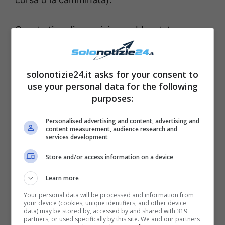
Questo tipo di esercizio sarebbe stato
inventato
verso la fine degli anni ’30
:
all’epoca sarebbe infatti stato utile per
solonotizie24.it asks for your consent to
valutare
le prestazioni fisiche
dei nuovi
use your personal data for the following
soldati. Oggi viene invece utilizzato per la
purposes:
cura del corpo
, ma soprattutto come
Personalised advertising and content, advertising and
esercizio fisico
. E’ infatti in grado di
content measurement, audience research and
services development
coinvolgere
diverse zone del corpo
e di
Store and/or access information on a device
aumentare il
battito cardiaco
: un dettaglio
essenziale è che non necessita di
alcuna
Learn more
attrezzatura particolare
.
Your personal data will be processed and information from
your device (cookies, unique identifiers, and other device
data) may be stored by, accessed by and shared with 319
partners, or used specifically by this site. We and our partners