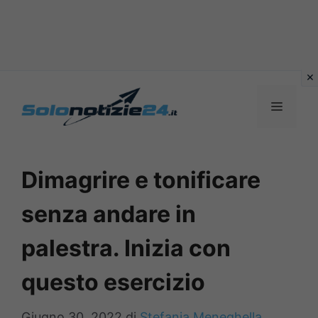
Vai
al
MENU
contenuto
Dimagrire e tonificare
senza andare in
palestra. Inizia con
questo esercizio
Giugno 30, 2022
di
Stefania Meneghella