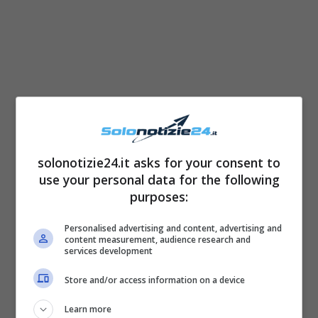
L’ex del Grande Fratello Vip, dunque, aveva
subito accettato l’invito da parte del
solonotizie24.it asks for your consent to
use your personal data for the following
giornalista pronto a raccontarsi a cuore
purposes:
aperto così come ha sempre fatto fin dopo la
sua esperienza televisiva nel reality show,
Personalised advertising and content, advertising and
content measurement, audience research and
soddisfacendo anche la voglia dei fan di
services development
sentir parlare Paolo Ciavarro della sua storia
Store and/or access information on a device
d’amore con
Clizia Incorvaia
… questa volta
Learn more