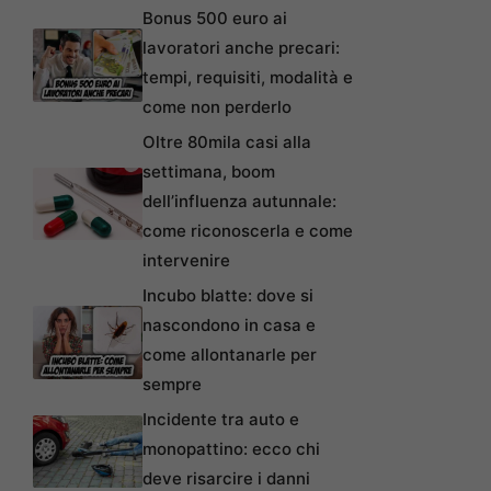
Bonus 500 euro ai
lavoratori anche precari:
tempi, requisiti, modalità e
come non perderlo
Oltre 80mila casi alla
settimana, boom
dell’influenza autunnale:
come riconoscerla e come
intervenire
Incubo blatte: dove si
nascondono in casa e
come allontanarle per
sempre
Incidente tra auto e
monopattino: ecco chi
deve risarcire i danni