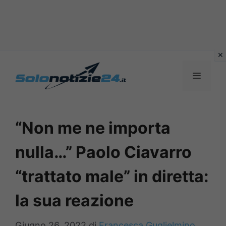
Vai
al
MENU
contenuto
“Non me ne importa
nulla…” Paolo Ciavarro
“trattato male” in diretta:
la sua reazione
Giugno 26, 2022
di
Francesca Guglielmino