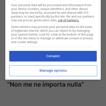
però così non è stato davanti le telecamere
Your personal data will be processed and information from
nel programma Io e Te.
your device (cookies, unique identifiers, and other device
data) may be stored by, accessed by and shared with 319
partners, or used specifically by this site. We and our partners
may use precise geolocation data.
List of partners.
Some vendors may process your personal data on the basis
of legitimate interest, which you can object to by managing
your options below. Look for a link at the bottom of this page
or in the site menu to manage or withdraw consent in privacy
and cookie settings.
Consent
Manage options
“Non me ne importa nulla”