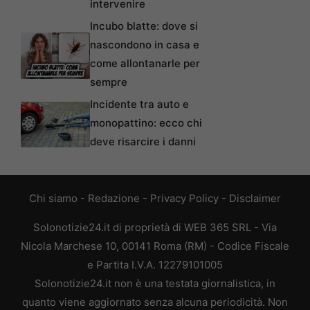
intervenire
Incubo blatte: dove si
nascondono in casa e
come allontanarle per
sempre
Incidente tra auto e
monopattino: ecco chi
deve risarcire i danni
Chi siamo
-
Redazione
-
Privacy Policy
-
Disclaimer
Solonotizie24.it di proprietà di WEB 365 SRL - Via
Nicola Marchese 10, 00141 Roma (RM) - Codice Fiscale
e Partita I.V.A. 12279101005
Solonotizie24.it non è una testata giornalistica, in
quanto viene aggiornato senza alcuna periodicità. Non