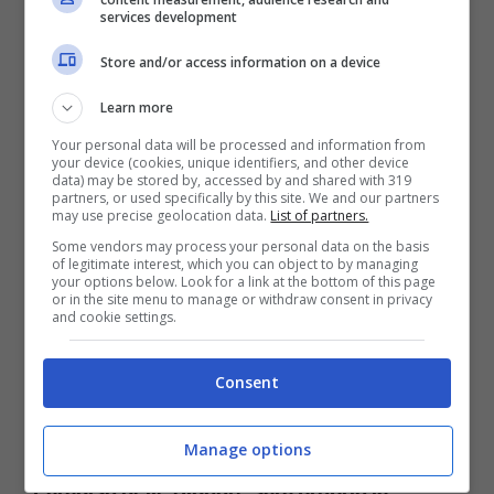
services development
Store and/or access information on a device
Learn more
Ebbene sì, i riflettori dei media sono
concentrati proprio su Maria, dato che la
Your personal data will be processed and information from
your device (cookies, unique identifiers, and other device
giovane sarta potrebbe diventare la
data) may be stored by, accessed by and shared with 319
partners, or used specifically by this site. We and our partners
protagonista principale della settima stagione
may use precise geolocation data.
List of partners.
Some vendors may process your personal data on the basis
de Il Paradiso delle Signore.
of legitimate interest, which you can object to by managing
your options below. Look for a link at the bottom of this page
or in the site menu to manage or withdraw consent in privacy
Nuovo amore in arrivo per
and cookie settings.
Maria
Consent
A quanto pare
una delle protagoniste
Manage options
indiscusse della settima stagione de Il
Paradiso delle Signore sarà proprio la