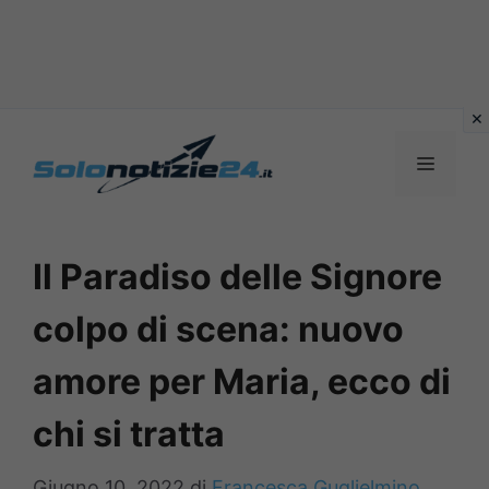
Vai
al
MENU
contenuto
Il Paradiso delle Signore
colpo di scena: nuovo
amore per Maria, ecco di
chi si tratta
Giugno 10, 2022
di
Francesca Guglielmino