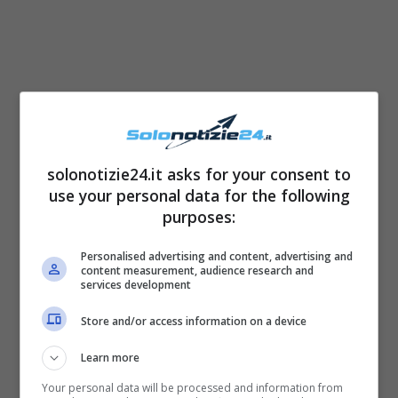
solonotizie24.it asks for your consent to
use your personal data for the following
purposes:
Personalised advertising and content, advertising and
Durante il racconto di una passata intervista
content measurement, audience research and
services development
che Maurizio Costanzo aveva fatto a Maria
Store and/or access information on a device
De Filippi, ad uno show che li ha anche visti
collaborare, ecco che Maria De Filippi insorge
Learn more
affermando:
“Vengo perennemente sgridata,
Your personal data will be processed and information from