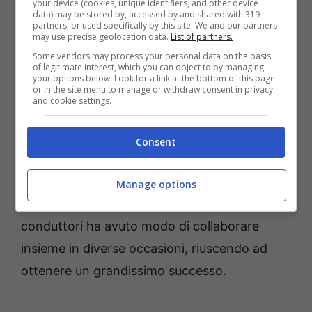
your device (cookies, unique identifiers, and other device
Fabio… e stasera è pubblica questa cosa”
.
data) may be stored by, accessed by and shared with 319
partners, or used specifically by this site. We and our partners
may use precise geolocation data.
List of partners.
“È difficile essere il capo di
Some vendors may process your personal data on the basis
of legitimate interest, which you can object to by managing
Maria De Filippi?”
your options below. Look for a link at the bottom of this page
or in the site menu to manage or withdraw consent in privacy
and cookie settings.
Questa è la domanda scottante che Fabio
Fazio ha fatto a
Maurizio Costanzo
,
Consent
aggiungendo un po’ di “pepe” alla
conversazione. Ricordiamo, infatti, che nel
Manage options
corso degli anni di carriera la coppia di
conduttori ha avuto modo di collaborare
insieme in diverse occasioni, riuscendo ad
ottenere un grandissimo successo.