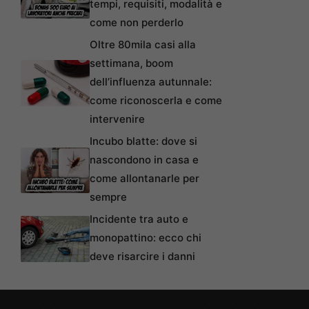
tempi, requisiti, modalità e
come non perderlo
Oltre 80mila casi alla
settimana, boom
dell’influenza autunnale:
come riconoscerla e come
intervenire
Incubo blatte: dove si
nascondono in casa e
come allontanarle per
sempre
Incidente tra auto e
monopattino: ecco chi
deve risarcire i danni