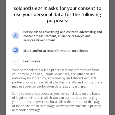
solonotizie24.it asks for your consent to
use your personal data for the following
purposes:
Personalised advertising and content, advertising and
Nonostante tutto, l’attenzione dei media e dei
content measurement, audience research and
services development
fan sulla coppia non si placa di certo e far
Store and/or access information on a device
discutere oggi troviamo una
dichiarazione
che non molto tempo fa Michelle Hunziker
Learn more
ha rilasciato su Eros Ramazzotti
in occasione
Your personal data will be processed and information from
your device (cookies, unique identifiers, and other device
della sua partecipazione a
L’Intervista di
data) may be stored by, accessed by and shared with 319
partners, or used specifically by this site. We and our partners
Maurizio Costanzo
.
may use precise geolocation data.
List of partners.
Some vendors may process your personal data on the basis
of legitimate interest, which you can object to by managing
“Sono scappata…”
your options below. Look for a link at the bottom of this page
or in the site menu to manage or withdraw consent in privacy
and cookie settings.
Durante la lunga intervista rilasciata da