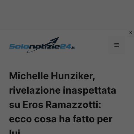
Vai
al
MENU
contenuto
Michelle Hunziker,
rivelazione inaspettata
su Eros Ramazzotti:
ecco cosa ha fatto per
lui