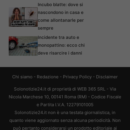
Incubo blatte: dove si
nascondono in casa e
come allontanarle per
sempre
Incidente tra auto e
monopattino: ecco chi
deve risarcire i danni
Chi siamo
-
Redazione
-
Privacy Policy
-
Disclaimer
Solonotizie24.it di proprietà di WEB 365 SRL - Via
Nicola Marchese 10, 00141 Roma (RM) - Codice Fiscale
e Partita I.V.A. 12279101005
Solonotizie24.it non è una testata giornalistica, in
quanto viene aggiornato senza alcuna periodicità. Non
può pertanto considerarsi un prodotto editoriale ai