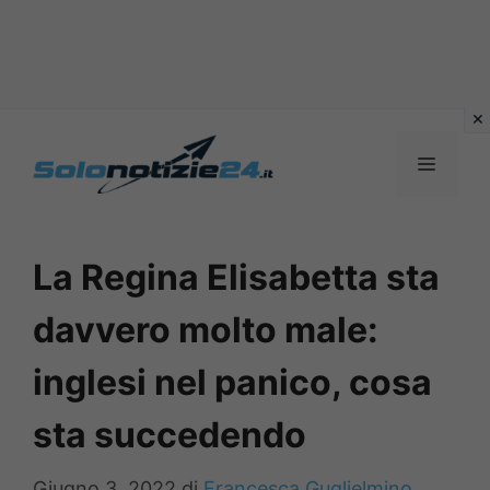
Vai
al
MENU
contenuto
La Regina Elisabetta sta
davvero molto male:
inglesi nel panico, cosa
sta succedendo
Giugno 3, 2022
di
Francesca Guglielmino