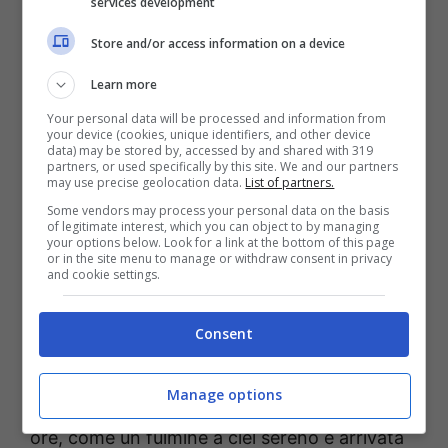
è stata annunciata l’assenza della Regina dalla
services development
messa presso la cattedrale, dato che la
Store and/or access information on a device
sovrana nel corso delle ultime ore avrebbe
Learn more
accusato un grave malore che l’ha spinta a
Your personal data will be processed and information from
rimanere a Buckingham Palace nei suoi
your device (cookies, unique identifiers, and other device
data) may be stored by, accessed by and shared with 319
appartamenti.
partners, or used specifically by this site. We and our partners
may use precise geolocation data.
List of partners.
Some vendors may process your personal data on the basis
Inglesi in allarme per la Regina
of legitimate interest, which you can object to by managing
your options below. Look for a link at the bottom of this page
or in the site menu to manage or withdraw consent in privacy
and cookie settings.
Già da qualche mese sono stati diffusi
numerosi rumors circa
le condizioni di salute
Consent
della
Regina
, sulle quali gli inglesi hanno
accusato lo staff reale di non esser mai stati
Manage options
sinceri sulla questione. Nel corso delle ultime
ore, come un fulmine a ciel sereno è arrivata