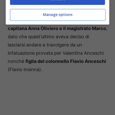
A tenere con il fiato sospeso i fan è stato
Manage options
anche il racconto della storia d’amore tra la
capitana Anna Oliviero e il magistrato Marco
,
dato che quest’ultimo aveva deciso di
lasciarsi andare e travolgere da un
infatuazione provata per Valentina Anceschi
nonché
figlia del colonnello Flavio Anceschi
(Flavio Insinna).