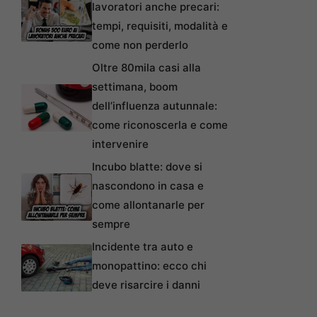
lavoratori anche precari:
tempi, requisiti, modalità e
come non perderlo
Oltre 80mila casi alla
settimana, boom
dell’influenza autunnale:
come riconoscerla e come
intervenire
Incubo blatte: dove si
nascondono in casa e
come allontanarle per
sempre
Incidente tra auto e
monopattino: ecco chi
deve risarcire i danni