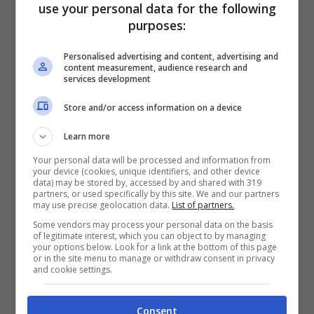
use your personal data for the following
purposes:
Personalised advertising and content, advertising and
content measurement, audience research and
services development
Store and/or access information on a device
Raoul Bova, quindi, sarà presente anche
Learn more
durante la quattordicesima stagione di Don
Your personal data will be processed and information from
your device (cookies, unique identifiers, and other device
Matteo, mentre non è ben chiaro Terence Hill
data) may be stored by, accessed by and shared with 319
partners, or used specifically by this site. We and our partners
tornerà di nuovo aperte sul set e salutare così
may use precise geolocation data.
List of partners.
definitivamente i fan che negli anni l’hanno
Some vendors may process your personal data on the basis
of legitimate interest, which you can object to by managing
sempre sostenuto.
your options below. Look for a link at the bottom of this page
or in the site menu to manage or withdraw consent in privacy
and cookie settings.
Anna e Marco lasciano la
serie?
Consent