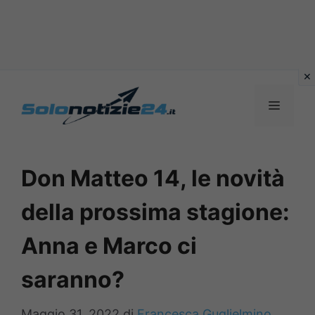
Vai
al
MENU
contenuto
Don Matteo 14, le novità
della prossima stagione:
Anna e Marco ci
saranno?
Maggio 31, 2022
di
Francesca Guglielmino