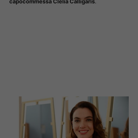
capocommessa Clelia Calligaris
.