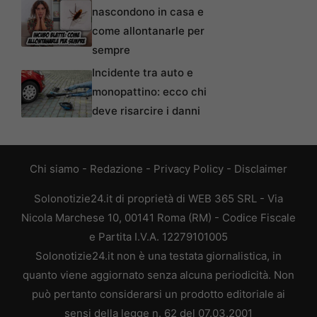
nascondono in casa e
come allontanarle per
sempre
Incidente tra auto e
monopattino: ecco chi
deve risarcire i danni
Chi siamo
-
Redazione
-
Privacy Policy
-
Disclaimer
Solonotizie24.it di proprietà di WEB 365 SRL - Via
Nicola Marchese 10, 00141 Roma (RM) - Codice Fiscale
e Partita I.V.A. 12279101005
Solonotizie24.it non è una testata giornalistica, in
quanto viene aggiornato senza alcuna periodicità. Non
può pertanto considerarsi un prodotto editoriale ai
sensi della legge n. 62 del 07.03.2001