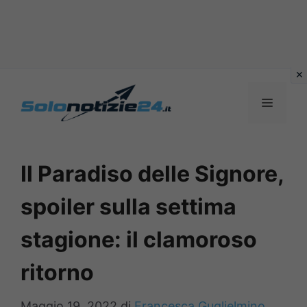
Vai
al
MENU
contenuto
Il Paradiso delle Signore,
spoiler sulla settima
stagione: il clamoroso
ritorno
Maggio 19, 2022
di
Francesca Guglielmino