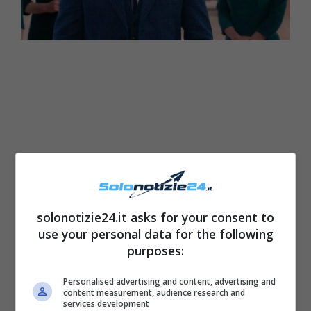
solonotizie24.it asks for your consent to
use your personal data for the following
purposes:
Il tutto, comunque sia, non finisce di certo qui
dato che nel mirino dell’attenzione del web
Personalised advertising and content, advertising and
content measurement, audience research and
troviamo un nuovo rumors che riguarda la
services development