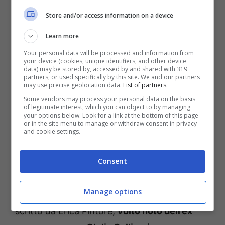
settimana stagione e un improvviso ritorno…
Store and/or access information on a device
un rumors nato dopo la pubblicazione di un
Learn more
posto da parte di Alessandro Tersigni nella
Your personal data will be processed and information from
sua pagina Instagram ufficiale.
your device (cookies, unique identifiers, and other device
data) may be stored by, accessed by and shared with 319
partners, or used specifically by this site. We and our partners
Atteso il ritorno di Clelia
may use precise geolocation data.
List of partners.
Some vendors may process your personal data on the basis
Calligaris
of legitimate interest, which you can object to by managing
your options below. Look for a link at the bottom of this page
or in the site menu to manage or withdraw consent in privacy
Ebbene sì, nel mirino dell’attenzione del web
and cookie settings.
troviamo il post recentemente
condiviso da
Consent
Alessandro Tersigni
e che annunciava il
ritorno della prima stagione de Il Paradiso
Manage options
delle Signore, qui dove appare un commento
scritto da Erica Pintore,
volto noto dell’ex