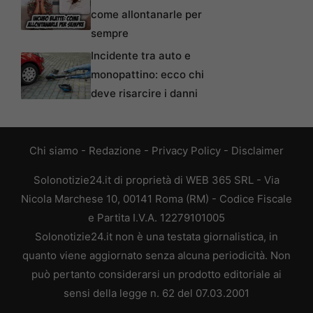
come allontanarle per
sempre
Incidente tra auto e
monopattino: ecco chi
deve risarcire i danni
Chi siamo
-
Redazione
-
Privacy Policy
-
Disclaimer
Solonotizie24.it di proprietà di WEB 365 SRL - Via
Nicola Marchese 10, 00141 Roma (RM) - Codice Fiscale
e Partita I.V.A. 12279101005
Solonotizie24.it non è una testata giornalistica, in
quanto viene aggiornato senza alcuna periodicità. Non
può pertanto considerarsi un prodotto editoriale ai
sensi della legge n. 62 del 07.03.2001