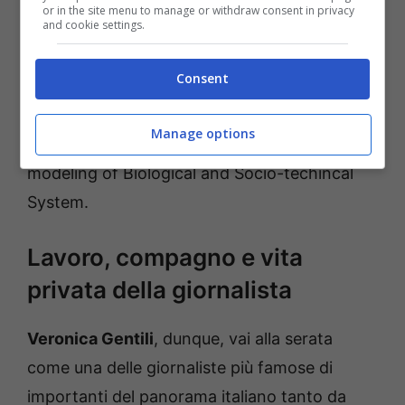
or in the site menu to manage or withdraw consent in privacy
and cookie settings.
inoltre, è la
sorella minore di Alessandro
Vespignani
, nonché famoso docente di
Consent
Fisica, Informatica e Scienze della Salute
presso la Northeastern University di Boston e
Manage options
direttore e fondatore del Laboratory for the
modeling of Biological and Socio-techincal
System.
Lavoro, compagno e vita
privata della giornalista
Veronica Gentili
, dunque, vai alla serata
come una delle giornaliste più famose di
importanti del panorama italiano tanto da