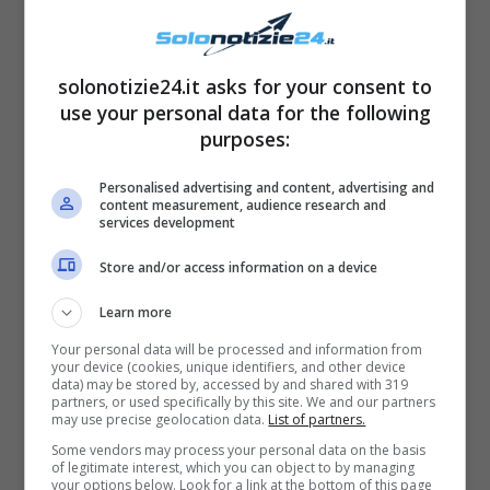
nel mondo del giornalismo nasce
principalmente del 2015 assumendo in toto
le redini del lavoro svolto per varie
solonotizie24.it asks for your consent to
redazioni
, gettandosi alle spalle gli anni
use your personal data for the following
purposes:
vissuti impegnata nel cinema in qualità di
attrice in produzioni di successo come quella
Personalised advertising and content, advertising and
content measurement, audience research and
di
Come te nessuno mai
, diretta da
Gabriele
services development
Muccino
nel 1999.
Store and/or access information on a device
Learn more
Inoltre, è bene ricordare che Veronica Gentili
porta con sé il pezzo di nuovo importante di
Your personal data will be processed and information from
your device (cookies, unique identifiers, and other device
due genitori noti nel panorama italiano come
data) may be stored by, accessed by and shared with 319
partners, or used specifically by this site. We and our partners
l’
avvocato Giuseppe Gentili
e la gallerista
may use precise geolocation data.
List of partners.
Some vendors may process your personal data on the basis
Netta Vespignani
, quest’ultima venuta a
of legitimate interest, which you can object to by managing
your options below. Look for a link at the bottom of this page
mancare il 31 Marzo del 2021. La giornalista,