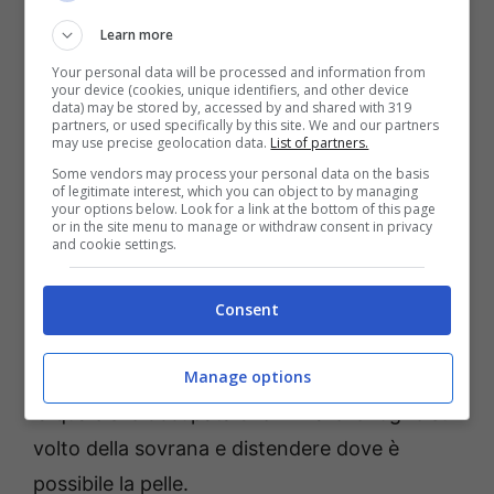
notevolmente il suo aspetto, come
Learn more
confermato le foto che attestano il prima e il
Your personal data will be processed and information from
your device (cookies, unique identifiers, and other device
dopo della sovrana di Giordania.
data) may be stored by, accessed by and shared with 319
partners, or used specifically by this site. We and our partners
may use precise geolocation data.
List of partners.
La trasformazione eccessiva
Some vendors may process your personal data on the basis
of legitimate interest, which you can object to by managing
della Regina
your options below. Look for a link at the bottom of this page
or in the site menu to manage or withdraw consent in privacy
and cookie settings.
Sembrerebbe, dunque, che la
Regina di
Giordania
abbia deciso di sottoporsi ad un
Consent
lifting facciale presso una clinica di chirurgia
Manage options
estetica affidandosi alla dottoressa Martinez,
la quale si è occupata di eliminare le rughe sul
volto della sovrana e distendere dove è
possibile la pelle.