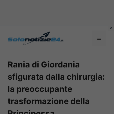
Vai
al
MENU
contenuto
Rania di Giordania
sfigurata dalla chirurgia:
la preoccupante
trasformazione della
Principessa