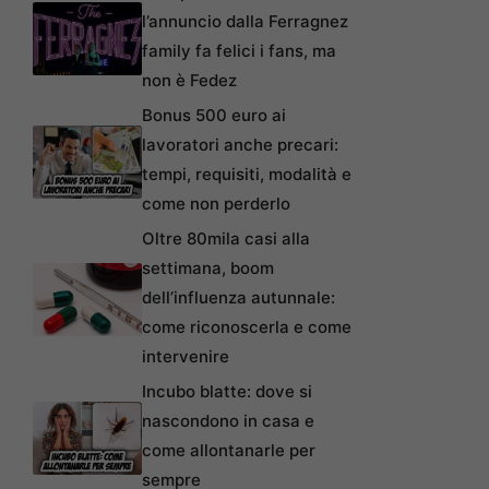
l’annuncio dalla Ferragnez
family fa felici i fans, ma
non è Fedez
Bonus 500 euro ai
lavoratori anche precari:
tempi, requisiti, modalità e
come non perderlo
Oltre 80mila casi alla
settimana, boom
dell’influenza autunnale:
come riconoscerla e come
intervenire
Incubo blatte: dove si
nascondono in casa e
come allontanarle per
sempre