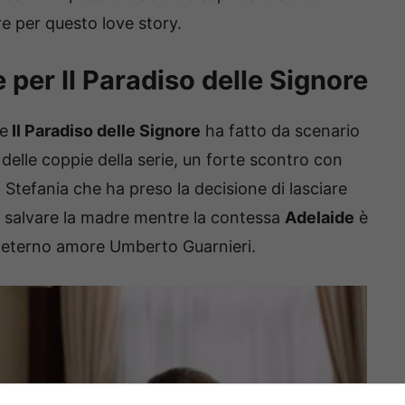
e per questo love story.
 per Il Paradiso delle Signore
de
Il Paradiso delle Signore
ha fatto da scenario
 delle coppie della serie, un forte scontro con
, Stefania che ha preso la decisione di lasciare
 salvare la madre mentre la contessa
Adelaide
è
o eterno amore Umberto Guarnieri.