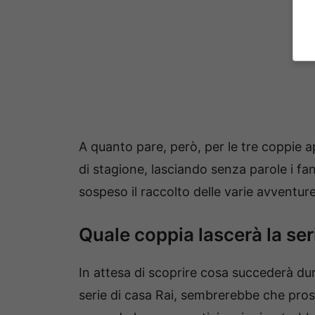
A quanto pare, però, per le tre coppie a
di stagione, lasciando senza parole i fa
sospeso il raccolto delle varie avventure
Quale coppia lascerà la ser
In attesa di scoprire cosa succederà dur
serie di casa Rai, sembrerebbe che pross