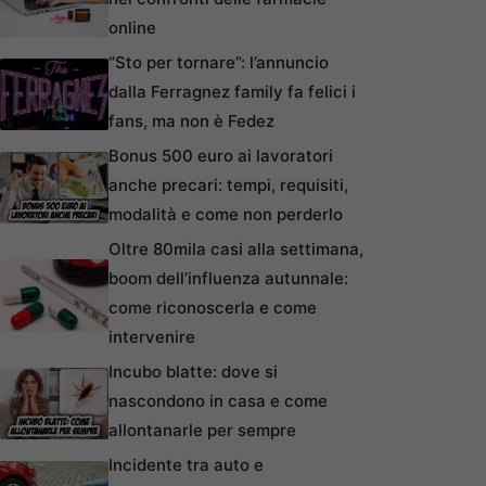
online
“Sto per tornare”: l’annuncio
dalla Ferragnez family fa felici i
fans, ma non è Fedez
Bonus 500 euro ai lavoratori
anche precari: tempi, requisiti,
modalità e come non perderlo
Oltre 80mila casi alla settimana,
boom dell’influenza autunnale:
come riconoscerla e come
intervenire
Incubo blatte: dove si
nascondono in casa e come
allontanarle per sempre
Incidente tra auto e