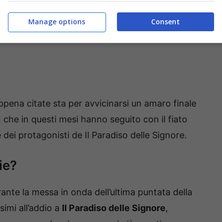
Manage options
Consent
ppena citate sta per avvicinarsi un amaro finale
n che in questi mesi hanno seguito con il fiato
 dei protagonisti de Il Paradiso delle Signore.
ie?
ante la messa in onda dell’ultima puntata della
imi all’addio a
Il Paradiso delle Signore
,