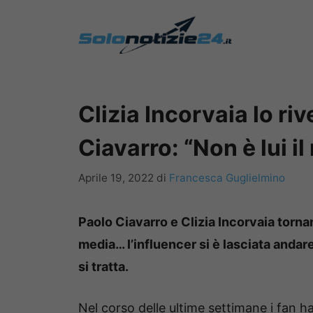
Vai
al
contenuto
Clizia Incorvaia lo riv
Ciavarro: “Non è lui i
Aprile 19, 2022
di
Francesca Guglielmino
Paolo Ciavarro e Clizia Incorvaia torna
media… l’influencer si è lasciata andar
si tratta.
Nel corso delle ultime settimane i fan 