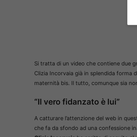
Si tratta di un video che contiene due gr
Clizia Incorvaia già in splendida forma
maternità bis. Il tutto, comunque sia no
“Il vero fidanzato è lui”
A catturare l’attenzione del web in ques
che fa da sfondo ad una confessione ina