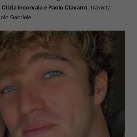
a
Clizia Incorvaia e Paolo Ciavarro
, travolta
colo Gabriele.