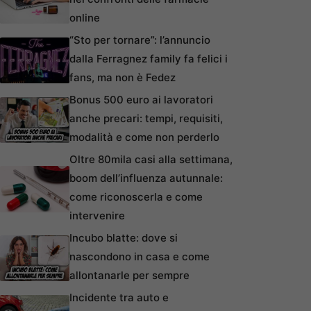
online
“Sto per tornare”: l’annuncio
dalla Ferragnez family fa felici i
fans, ma non è Fedez
Bonus 500 euro ai lavoratori
anche precari: tempi, requisiti,
modalità e come non perderlo
Oltre 80mila casi alla settimana,
boom dell’influenza autunnale:
come riconoscerla e come
intervenire
Incubo blatte: dove si
nascondono in casa e come
allontanarle per sempre
Incidente tra auto e