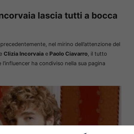
Incorvaia lascia tutti a bocca
recedentemente, nel mirino dell’attenzione del
te
Clizia Incorvaia
e
Paolo Ciavarro
, il tutto
 l’influencer ha condiviso nella sua pagina