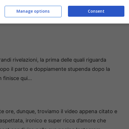
Manage options
Consent
andi rivelazioni, la prima delle quali riguarda
 dopo il parto e doppiamente stupenda dopo la
n finisce qui…
te ore, dunque, troviamo il video appena citato e
spettata, ironico e super ricca d’amore che