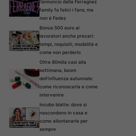
l’annuncio dalla Ferragnez
family fa felici i fans, ma
non è Fedez
Bonus 500 euro ai
lavoratori anche precari:
tempi, requisiti, modalità e
come non perderlo
Oltre 80mila casi alla
settimana, boom
dell’influenza autunnale:
come riconoscerla e come
intervenire
Incubo blatte: dove si
nascondono in casa e
come allontanarle per
sempre