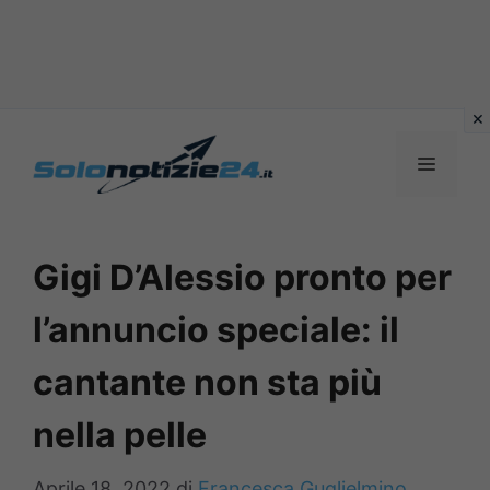
Vai
al
MENU
contenuto
Gigi D’Alessio pronto per
l’annuncio speciale: il
cantante non sta più
nella pelle
Aprile 18, 2022
di
Francesca Guglielmino