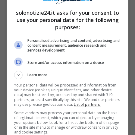
solonotizie24.it asks for your consent to
use your personal data for the following
purposes:
L’artista, reduce da clamore mediatico
Personalised advertising and content, advertising and
innescato dalla relazione con la cantante di
content measurement, audience research and
services development
Sora, ha preferito vivere questa nuova storia
d’amore il più possibile lontano dai media
Store and/or access information on a device
tanto che i fan hanno definito questo
Learn more
cambiamento di vita per
Gigi D’Alessio
molto
Your personal data will be processed and information from
più che rivoluzionario. Infatti, a tenere banco
your device (cookies, unique identifiers, and other device
data) may be stored by, accessed by and shared with 319
nel mondo del web troviamo il video
partners, or used specifically by this site. We and our partners
may use precise geolocation data.
List of partners.
messaggio di auguri che il cantante ha
Some vendors may process your personal data on the basis
of legitimate interest, which you can object to by managing
condiviso in occasione della festa di Pasqua e
your options below. Look for a link at the bottom of this page
or in the site menu to manage or withdraw consent in privacy
che fa da sfondo ad un annuncio molto
and cookie settings.