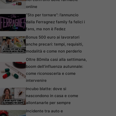
online
“Sto per tornare”: l’annuncio
dalla Ferragnez family fa felici i
fans, ma non è Fedez
Bonus 500 euro ai lavoratori
anche precari: tempi, requisiti,
modalità e come non perderlo
Oltre 80mila casi alla settimana,
boom dell’influenza autunnale:
come riconoscerla e come
intervenire
Incubo blatte: dove si
nascondono in casa e come
allontanarle per sempre
Incidente tra auto e