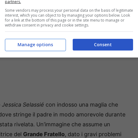
partners.
Some vendors may process your personal data on the basis of legitimate
interest, which you can object to by managing your options below. Look
for a link at the bottom of this page or in the site menu to manage or
withdraw consent in privacy and cookie settings.
Manage options
Consent
e
Jessica Selassié
con indosso una maglia che
qui dove stringe il padre in modo amorevole durante
stata rivelata. Un’immagine che assume un
itrice del
Grande Fratello
, dato i gravi problemi