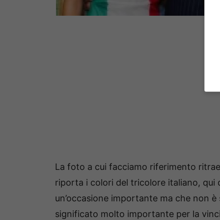
La foto a cui facciamo riferimento ritra
riporta i colori del tricolore italiano, 
un’occasione importante ma che non è 
significato molto importante per la vinc