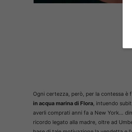
Ogni certezza, però, per la contessa è 
in acqua marina di Flora
, intuendo subit
averli comprati anni fa a New York… dim
ricordo legato alla madre, oltre ad Umb
base di tale motivazione la vendetta e l’