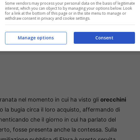
Some vendors may process your personal data on the basis of legitimate
interest, which you can object to by managing your options below. Look
for a link at the bottom of this page or in the site menu to manage or
withdraw consent in privacy and cookie settings.
Manage options
Consent
franata nel momento in cui ha visto gli
orecchini
o la bugia circa il loro acquisto, affermando di
enticando che il giorno in cui ha parlato del
erto, fosse presenta anche la contessa. Sulla
umiliazione pubblica di Flora è presto servita