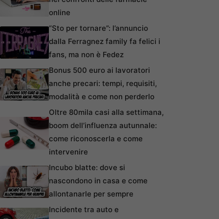
online
“Sto per tornare”: l’annuncio
dalla Ferragnez family fa felici i
fans, ma non è Fedez
Bonus 500 euro ai lavoratori
anche precari: tempi, requisiti,
modalità e come non perderlo
Oltre 80mila casi alla settimana,
boom dell’influenza autunnale:
come riconoscerla e come
intervenire
Incubo blatte: dove si
nascondono in casa e come
allontanarle per sempre
Incidente tra auto e