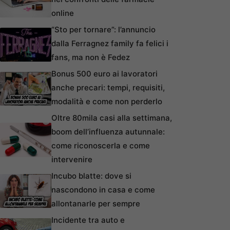
online
“Sto per tornare”: l’annuncio
dalla Ferragnez family fa felici i
fans, ma non è Fedez
Bonus 500 euro ai lavoratori
anche precari: tempi, requisiti,
modalità e come non perderlo
Oltre 80mila casi alla settimana,
boom dell’influenza autunnale:
come riconoscerla e come
intervenire
Incubo blatte: dove si
nascondono in casa e come
allontanarle per sempre
Incidente tra auto e