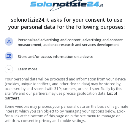
solonotizie24.it asks for your consent to use
your personal data for the following purposes:
Personalised advertising and content, advertising and content
measurement, audience research and services development
el Piero
ha fatto diverse volte scalo in Italia,
Store and/or access information on a device
delle ultime settimane per l’ex calciatore
Learn more
cedersi una piccola vacanza nel cuore di Dubai.
Your personal data will be processed and information from your device
amo l’ex calciatore che in queste ore ha
(cookies, unique identifiers, and other device data) may be stored by,
accessed by and shared with 319 partners, or used specifically by this
lax che hanno lasciato tutti a bocca aperta.
site. We and our partners may use precise geolocation data.
List of
partners.
Some vendors may process your personal data on the basis of legitimate
interest, which you can object to by managing your options below. Look
for a link at the bottom of this page or in the site menu to manage or
withdraw consent in privacy and cookie settings.