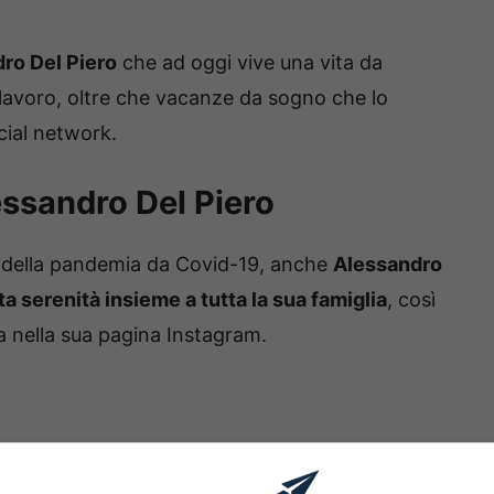
ro Del Piero
che ad oggi vive una vita da
 lavoro, oltre che vacanze da sogno che lo
cial network.
essandro Del Piero
ito della pandemia da Covid-19, anche
Alessandro
a serenità insieme a tutta la sua famiglia
, così
a nella sua pagina Instagram.