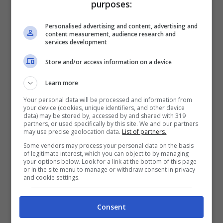
purposes:
Personalised advertising and content, advertising and
content measurement, audience research and
services development
Store and/or access information on a device
Learn more
Stiamo parlando di
Stefano De Martino
, ai
Your personal data will be processed and information from
your device (cookies, unique identifiers, and other device
tempi fidanzato di
Emma Marrone
, e che per
data) may be stored by, accessed by and shared with 319
partners, or used specifically by this site. We and our partners
un breve periodo avrebbe avuto un flirt con
may use precise geolocation data.
List of partners.
Giulia Pauselli attualmente compagna di uno
Some vendors may process your personal data on the basis
of legitimate interest, which you can object to by managing
dei suoi migliori amici Marcello Sacchetta. Il
your options below. Look for a link at the bottom of this page
or in the site menu to manage or withdraw consent in privacy
flirt in questione non ha mai trovato una reale
and cookie settings.
conferma, dato che entrambi i ballerini hanno
Consent
preferito sempre mantenere il massimo