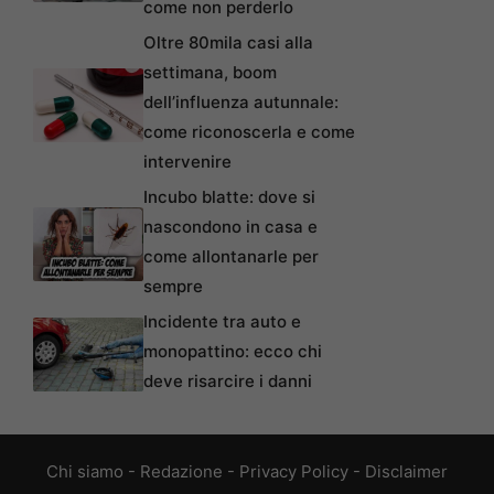
come non perderlo
Oltre 80mila casi alla
settimana, boom
dell’influenza autunnale:
come riconoscerla e come
intervenire
Incubo blatte: dove si
nascondono in casa e
come allontanarle per
sempre
Incidente tra auto e
monopattino: ecco chi
deve risarcire i danni
Chi siamo
-
Redazione
-
Privacy Policy
-
Disclaimer