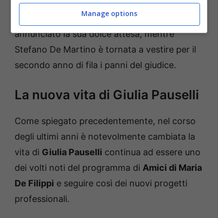
riserbo sulla questione. Ad oggi,
Giulia
Manage options
Pauselli
ancora nel programma qui dove ha
annunciato la sua dolce attesa, mentre
Stefano De Martino è tornata a vestire per il
secondo anno di fila i panni del giudice.
La nuova vita di Giulia Pauselli
Come spiegato precedentemente, nel corso
degli ultimi anni è notevolmente cambiata la
vita di
Giulia Pauselli
continua ad essere uno
dei volti noti del programma di
Amici di Maria
De Filippi
e seguire così dei nuovi progetti
professionali.