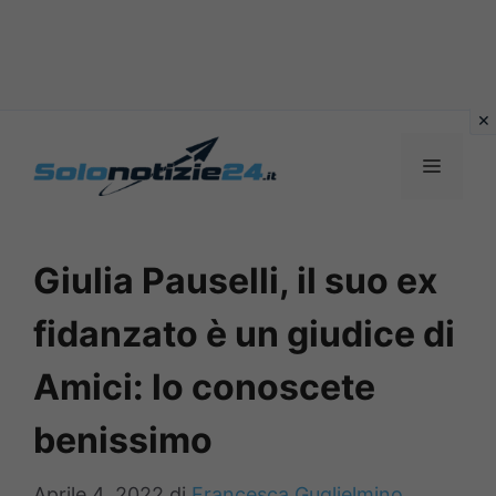
Vai
al
MENU
contenuto
Giulia Pauselli, il suo ex
fidanzato è un giudice di
Amici: lo conoscete
benissimo
Aprile 4, 2022
di
Francesca Guglielmino