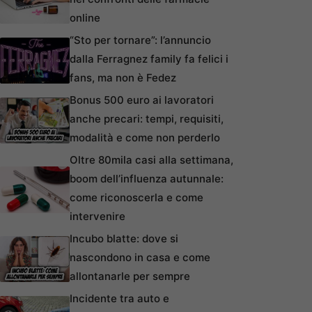
online
“Sto per tornare”: l’annuncio
dalla Ferragnez family fa felici i
fans, ma non è Fedez
Bonus 500 euro ai lavoratori
anche precari: tempi, requisiti,
modalità e come non perderlo
Oltre 80mila casi alla settimana,
boom dell’influenza autunnale:
come riconoscerla e come
intervenire
Incubo blatte: dove si
nascondono in casa e come
allontanarle per sempre
Incidente tra auto e