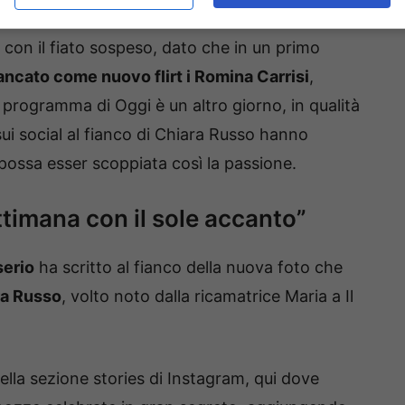
 con il fiato sospeso, dato che in un primo
ancato come nuovo flirt i Romina Carrisi
,
 programma di Oggi è un altro giorno, in qualità
 sui social al fianco di Chiara Russo hanno
 possa esser scoppiata così la passione.
ettimana con il sole accanto”
erio
ha scritto al fianco della nuova foto che
ra Russo
, volto noto dalla ricamatrice Maria a Il
lla sezione stories di Instagram, qui dove