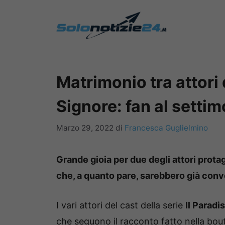
Vai
al
contenuto
Matrimonio tra attori 
Signore: fan al settim
Marzo 29, 2022
di
Francesca Guglielmino
Grande gioia per due degli attori protag
che, a quanto pare, sarebbero già convol
I vari attori del cast della serie
Il Paradi
che seguono il racconto fatto nella bouti