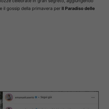
 nozze celebrate in gran segreto, aggiungendo
 il gossip della primavera per
Il Paradiso delle