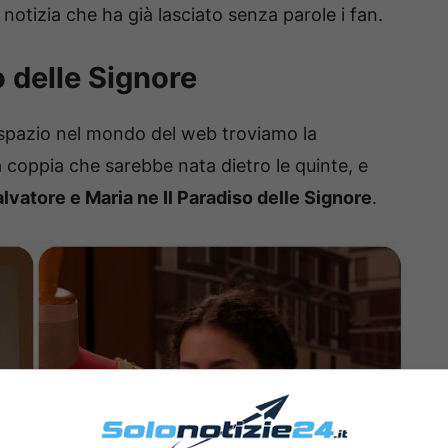
otizia che ha già lasciato senza parole i fan.
o delle Signore
i spazio nel mondo del web troviamo la
 coppia che sarebbe nata dietro le quinte, e
lvatore e Maria ne Il Paradiso delle Signore
.