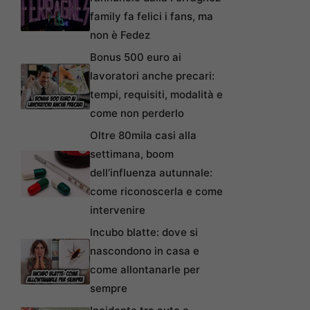
family fa felici i fans, ma
non è Fedez
Bonus 500 euro ai
lavoratori anche precari:
tempi, requisiti, modalità e
come non perderlo
Oltre 80mila casi alla
settimana, boom
dell’influenza autunnale:
come riconoscerla e come
intervenire
Incubo blatte: dove si
nascondono in casa e
come allontanarle per
sempre