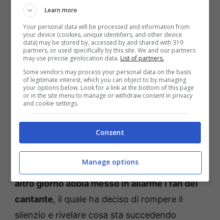
nel pomeriggio dalla
conduttrice giornalista
Learn more
Serena Bortone
, a seguito dell’importante
Your personal data will be processed and information from
impegno che gli ha impedito di essere così
your device (cookies, unique identifiers, and other device
data) may be stored by, accessed by and shared with 319
partecipe in studio deludendo in parte anche
partners, or used specifically by this site. We and our partners
may use precise geolocation data.
List of partners.
le aspettative dei fan che non vedevano l’ora
Some vendors may process your personal data on the basis
di seguire nuovamente Memo Remigi in
of legitimate interest, which you can object to by managing
your options below. Look for a link at the bottom of this page
diretta su Rai 1.
or in the site menu to manage or withdraw consent in privacy
and cookie settings.
Memo Remigi rompe il silenzio
Consent
Impossibile negare come
l’assenza di Memo
Manage options
Remigi negli studi del programma Oggi è un
altro giorno abbia messo in allarme i fan del
cantante
, il quale ha deciso di rompere il
silenzio e rivelare cosa sta succedendo