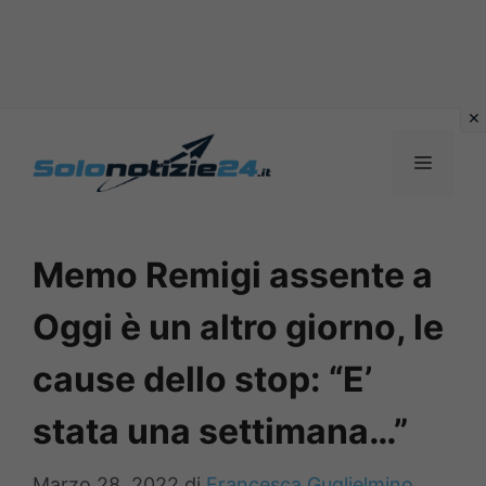
Vai
al
MENU
contenuto
Memo Remigi assente a
Oggi è un altro giorno, le
cause dello stop: “E’
stata una settimana…”
Marzo 28, 2022
di
Francesca Guglielmino