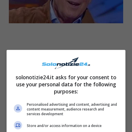
solonotizie24.it asks for your consent to
use your personal data for the following
purposes:
Personalised advertising and content, advertising and
content measurement, audience research and
L’artista Recentemente annunciato la sua
services development
assenza dagli studi del programma condotto
Store and/or access information on a device