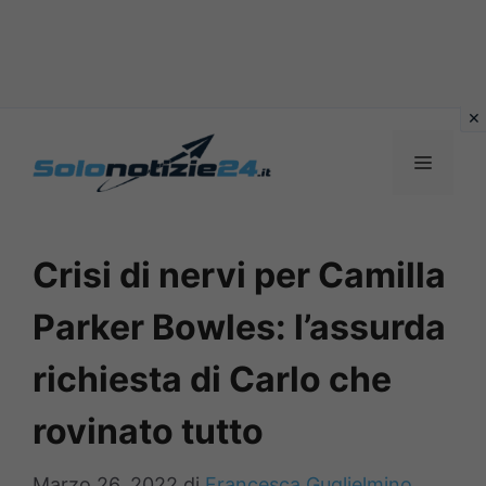
Vai
al
MENU
contenuto
Crisi di nervi per Camilla
Parker Bowles: l’assurda
richiesta di Carlo che
rovinato tutto
Marzo 26, 2022
di
Francesca Guglielmino