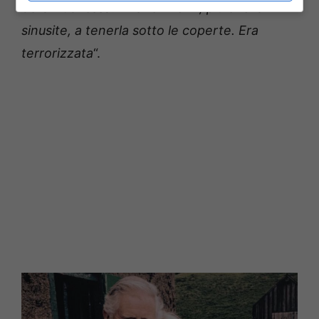
della Duchessa: “
Erano i nervi, più che la
sinusite, a tenerla sotto le coperte. Era
terrorizzata
“.