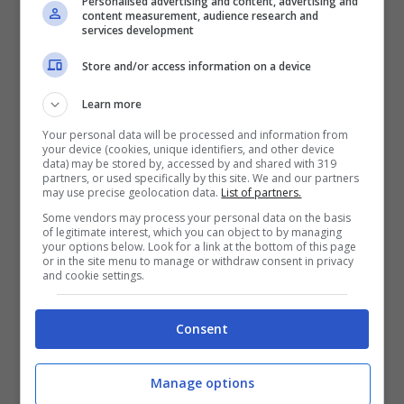
Personalised advertising and content, advertising and
content measurement, audience research and
services development
Un momento delicato della vita della coppia
Store and/or access information on a device
che, nonostante la vita li aveva posti su piani
Learn more
differenti, non hanno mai smesso di amarsi
Your personal data will be processed and information from
follemente, fin quando non hanno trovato il
your device (cookies, unique identifiers, and other device
data) may be stored by, accessed by and shared with 319
coraggio e i modi per uscire allo scoperto. Il
partners, or used specifically by this site. We and our partners
may use precise geolocation data.
List of partners.
tutto però non finisce qui.
Some vendors may process your personal data on the basis
of legitimate interest, which you can object to by managing
La folle richiesta di Carlo
your options below. Look for a link at the bottom of this page
or in the site menu to manage or withdraw consent in privacy
and cookie settings.
In passato a parlare del giorno delle
nozze tra
il
Principe Carlo e Camilla Parker Bowles
era
Consent
stato Penny Junor, il quale ha fatto la
Manage options
seguente dichiarazione sullo stato d’animo