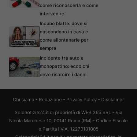
come riconoscerla e come
intervenire
Incubo blatte: dove si
nascondono in casa e
come allontanarle per
sempre
Incidente tra auto e
monopattino: ecco chi
deve risarcire i danni
Chi siamo
-
Redazione
-
Privacy Policy
-
Disclaimer
Solonotizie24.it di proprietà di WEB 365 SRL - Via
Nicola Marchese 10, 00141 Roma (RM) - Codice Fiscale
e Partita I.V.A. 12279101005