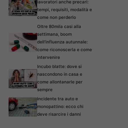
lavoratori anche precari:
tempi, requisiti, modalità e
come non perderlo
Oltre 80mila casi alla
settimana, boom
dell’influenza autunnale:
come riconoscerla e come
intervenire
Incubo blatte: dove si
nascondono in casa e
come allontanarle per
sempre
Incidente tra auto e
monopattino: ecco chi
deve risarcire i danni