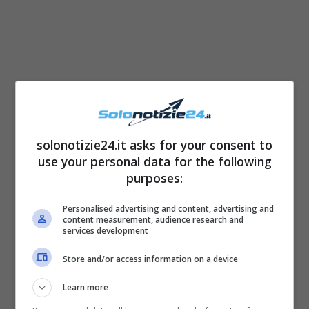
solonotizie24.it asks for your consent to
use your personal data for the following
purposes:
Nel post in questione, infatti, è possibile
Personalised advertising and content, advertising and
content measurement, audience research and
leggere le seguenti parole scritte dalla
services development
Folliero:
“Le conseguenze della
Store and/or access information on a device
manutenzione delle strade e dei marciapiedi
Learn more
milanesi! Grazie ai miei soccorritori, ai medici