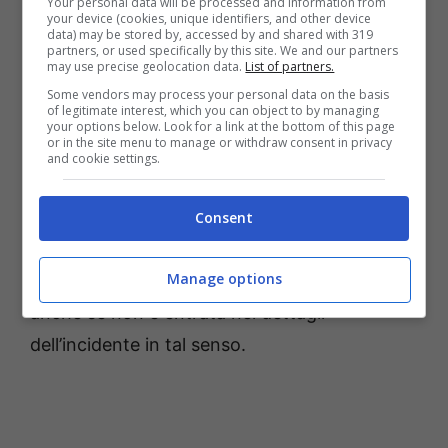
Your personal data will be processed and information from
e agli operatori dell’ospedale Gaetano Pini”.
your device (cookies, unique identifiers, and other device
data) may be stored by, accessed by and shared with 319
partners, or used specifically by this site. We and our partners
“Sono caduta come una pera”
may use precise geolocation data.
List of partners.
Some vendors may process your personal data on the basis
of legitimate interest, which you can object to by managing
In particolar modo,
Emanuela Folliero ha
your options below. Look for a link at the bottom of this page
or in the site menu to manage or withdraw consent in privacy
raccontato cosa è successo nel corso degli
and cookie settings.
ultimi giorni in quanto costretta ad un lungo
periodo
di riposo dettato appunto dalla
Consent
rottura della gamba, per la quale dovrà
Manage options
rimanere per diverso tempo immobilizzata,
anche se non è entrata nei dettagli
dell’incidente in tal senso.