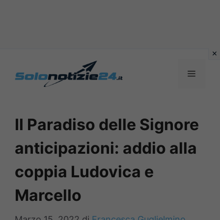
Vai
al
MENU
contenuto
Il Paradiso delle Signore
anticipazioni: addio alla
coppia Ludovica e
Marcello
Marzo 15, 2022
di
Francesca Guglielmino