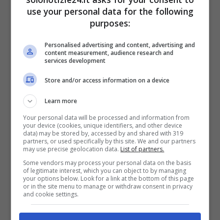
use your personal data for the following
purposes:
A rendere tutto molto più complicato anche
Personalised advertising and content, advertising and
la nuova decisione presa da
Ludovica
content measurement, audience research and
services development
Brancia di Montalto
, riguardante il proprio
lavoro e che il fidanzato non accoglierà nel
Store and/or access information on a device
migliore dei modi. Un evento che, in un certo
Learn more
qual modo,
confermerà a Marcello come il
Your personal data will be processed and information from
suo mondo e quello della donna amata
your device (cookies, unique identifiers, and other device
data) may be stored by, accessed by and shared with 319
rimarranno su due livelli differenti
.
partners, or used specifically by this site. We and our partners
may use precise geolocation data.
List of partners.
Some vendors may process your personal data on the basis
Marcello lascia
of legitimate interest, which you can object to by managing
your options below. Look for a link at the bottom of this page
definitivamente Ludovica
or in the site menu to manage or withdraw consent in privacy
and cookie settings.
Le nuove anticipazioni de
Il Paradiso delle