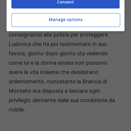
Consent
Signore
in queste ore si concentrano sulla
coppia formata da
Ludovica
e
Marcello
. Il
Manage options
giovane cameriere, rimasto in Italia e
consegnatosi alla polizia per proteggere
Ludovica che ha poi testimoniato in suo
favore, giorno dopo giorno sta vedendo
come lui e la donna amata non possono
avere la vita insieme che desiderano
ardentemente, nonostante la Brancia di
Montalto era disposta a lasciare ogni
privilegio derivante dalla sua condizione da
nobile.