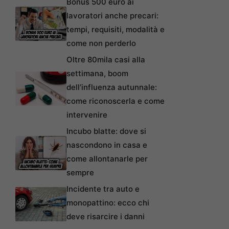
Bonus 500 euro ai
lavoratori anche precari:
tempi, requisiti, modalità e
come non perderlo
Oltre 80mila casi alla
settimana, boom
dell’influenza autunnale:
come riconoscerla e come
intervenire
Incubo blatte: dove si
nascondono in casa e
come allontanarle per
sempre
Incidente tra auto e
monopattino: ecco chi
deve risarcire i danni