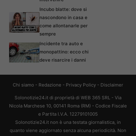
Incubo blatte: dove si
nascondono in casa e
come allontanarle per
sempre
Incidente tra auto e
monopattino: ecco chi
deve risarcire i danni
Chi siamo
-
Redazione
-
Privacy Policy
-
Disclaimer
Solonotizie24.it di proprietà di WEB 365 SRL - Via
Nicola Marchese 10, 00141 Roma (RM) - Codice Fiscale
e Partita I.V.A. 12279101005
Solonotizie24.it non è una testata giornalistica, in
quanto viene aggiornato senza alcuna periodicità. Non