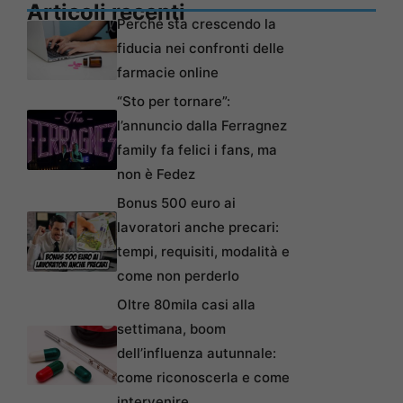
Articoli recenti
Perché sta crescendo la
fiducia nei confronti delle
farmacie online
“Sto per tornare”:
l’annuncio dalla Ferragnez
family fa felici i fans, ma
non è Fedez
Bonus 500 euro ai
lavoratori anche precari:
tempi, requisiti, modalità e
come non perderlo
Oltre 80mila casi alla
settimana, boom
dell’influenza autunnale:
come riconoscerla e come
intervenire