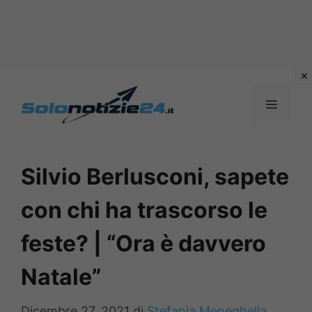
Vai
al
MENU
contenuto
Silvio Berlusconi, sapete
con chi ha trascorso le
feste? | “Ora è davvero
Natale”
Dicembre 27, 2021
di
Stefania Meneghella