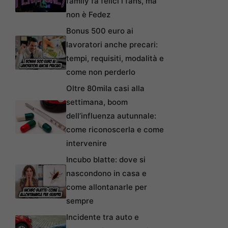
family fa felici i fans, ma
non è Fedez
Bonus 500 euro ai
lavoratori anche precari:
tempi, requisiti, modalità e
come non perderlo
Oltre 80mila casi alla
settimana, boom
dell’influenza autunnale:
come riconoscerla e come
intervenire
Incubo blatte: dove si
nascondono in casa e
come allontanarle per
sempre
Incidente tra auto e