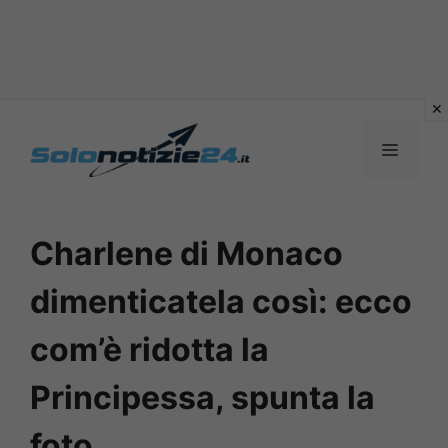
Vai
al
MENU
contenuto
Charlene di Monaco
dimenticatela così: ecco
com’è ridotta la
Principessa, spunta la
foto