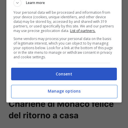
Learn more
Your personal data will be processed and information from
your device (cookies, unique identifiers, and other device
data) may be stored by, accessed by and shared with 319
partners, or used specifically by this site. We and our partners
may use precise geolocation data.
List of partners.
Some vendors may process your personal data on the basis
of legitimate interest, which you can object to by managing
your options below. Look for a link at the bottom of this page
or in the site menu to manage or withdraw consent in privacy
and cookie settings.
Leggi anche–>
Charlene di Monaco
Consent
costretta a nascondersi: la Principessa è
stata smascherata
Manage options
Charlene di Monaco felice
del ritorno a casa