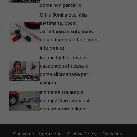
come non perderlo
Oltre 80mila casi alla
settimana, boom
dell’influenza autunnale:
come riconoscerla e come
intervenire
Incubo blatte: dove si
nascondono in casa e
come allontanarle per
sempre
Incidente tra auto e
monopattino: ecco chi
deve risarcire i danni
Chi siamo
-
Redazione
-
Privacy Policy
-
Disclaimer