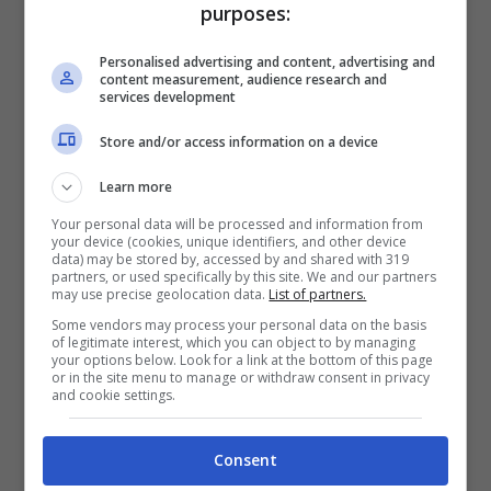
purposes:
Domenica In: anticipazioni
Personalised advertising and content, advertising and
e ospiti della puntata del
content measurement, audience research and
services development
28 novembre
Store and/or access information on a device
Learn more
Your personal data will be processed and information from
your device (cookies, unique identifiers, and other device
data) may be stored by, accessed by and shared with 319
partners, or used specifically by this site. We and our partners
may use precise geolocation data.
List of partners.
Some vendors may process your personal data on the basis
of legitimate interest, which you can object to by managing
your options below. Look for a link at the bottom of this page
or in the site menu to manage or withdraw consent in privacy
and cookie settings.
Come sempre una buona parte della puntata
Consent
sarà dedicata ai protagonisti di ‘Ballando con