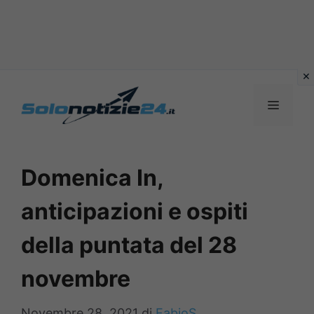
Vai
al
MENU
contenuto
Domenica In,
anticipazioni e ospiti
della puntata del 28
novembre
Novembre 28, 2021
di
FabioS