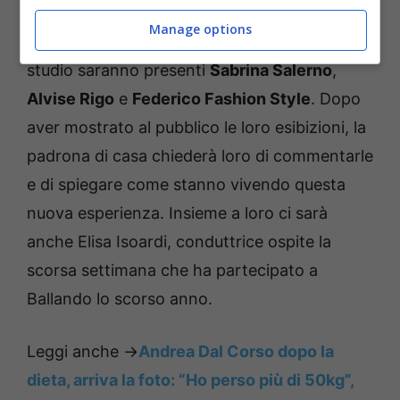
le Stelle’, programma condotto da Milly
Manage options
Carlucci che va in onda il sabato sera. In
studio saranno presenti
Sabrina Salerno
,
Alvise Rigo
e
Federico Fashion Style
. Dopo
aver mostrato al pubblico le loro esibizioni, la
padrona di casa chiederà loro di commentarle
e di spiegare come stanno vivendo questa
nuova esperienza. Insieme a loro ci sarà
anche Elisa Isoardi, conduttrice ospite la
scorsa settimana che ha partecipato a
Ballando lo scorso anno.
Leggi anche ->
Andrea Dal Corso dopo la
dieta, arriva la foto: “Ho perso più di 50kg”,