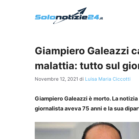
Vai
al
contenuto
Giampiero Galeazzi ca
malattia: tutto sul gio
Novembre 12, 2021
di
Luisa Maria Ciccotti
Giampiero Galeazzi è morto. La notizia d
giornalista aveva 75 anni e la sua dipa