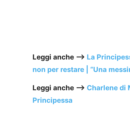
Leggi anche —->
La Principe
non per restare | “Una mess
Leggi anche —->
Charlene di M
Principessa