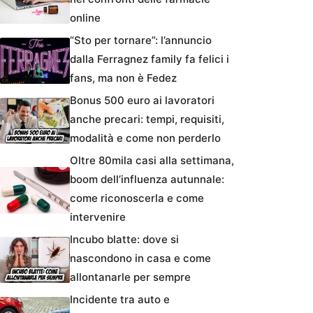
online
“Sto per tornare”: l’annuncio
dalla Ferragnez family fa felici i
fans, ma non è Fedez
Bonus 500 euro ai lavoratori
anche precari: tempi, requisiti,
modalità e come non perderlo
Oltre 80mila casi alla settimana,
boom dell’influenza autunnale:
come riconoscerla e come
intervenire
Incubo blatte: dove si
nascondono in casa e come
allontanarle per sempre
Incidente tra auto e