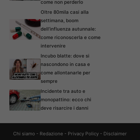
come non perderlo
Oltre 80mila casi alla
settimana, boom
dell’influenza autunnale:
come riconoscerla e come
intervenire
Incubo blatte: dove si
nascondono in casa e
come allontanarle per
sempre
Incidente tra auto e
monopattino: ecco chi
deve risarcire i danni
Chi siamo
-
Redazione
-
Privacy Policy
-
Disclaimer