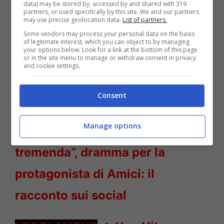
data) may be stored by, accessed by and shared with 319
partners, or used specifically by this site. We and our partners
may use precise geolocation data.
List of partners.
A tenere banco nel mondo del web, come
Some vendors may process your personal data on the basis
of legitimate interest, which you can object to by managing
spiegato all’inizio del nostro articolo troviamo
your options below. Look for a link at the bottom of this page
or in the site menu to manage or withdraw consent in privacy
un gossip legato alla vita provata del
and cookie settings.
giornalista, e quindi la rivelazione del nome
Consent
del presunto fidanzato del giornalista.
Manage options
LEGGI ANCHE
->
“Una malattia
tremenda”, dramma per la
protagonista di Amici: il
racconto sui social