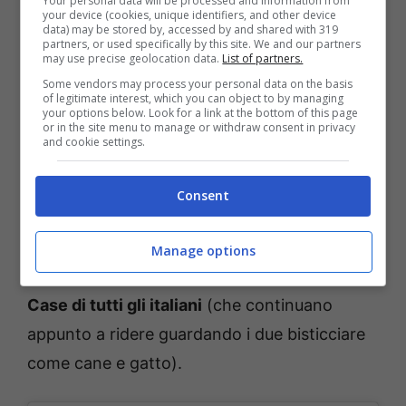
annoia mai
e i vari concorrenti non fanno
Your personal data will be processed and information from
your device (cookies, unique identifiers, and other device
nemmeno annoiare tutti i fans che li
data) may be stored by, accessed by and shared with 319
partners, or used specifically by this site. We and our partners
guardano sempre con tanto affetto.
may use precise geolocation data.
List of partners.
Some vendors may process your personal data on the basis
of legitimate interest, which you can object to by managing
Leggi anche
—->
Grande Fratello
your options below. Look for a link at the bottom of this page
or in the site menu to manage or withdraw consent in privacy
and cookie settings.
Vip, spopolano gli stivali di
Soleil: il costo su Shein
Consent
Il filmato in questione sta infatti facendo
Manage options
ormai il
giro del web
, e sta raggiungendo
le
Case di tutti gli italiani
(che continuano
appunto a ridere guardando i due bisticciare
come cane e gatto).