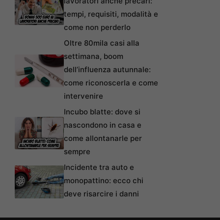
lavoratori anche precari:
tempi, requisiti, modalità e
come non perderlo
Oltre 80mila casi alla
settimana, boom
dell’influenza autunnale:
come riconoscerla e come
intervenire
Incubo blatte: dove si
nascondono in casa e
come allontanarle per
sempre
Incidente tra auto e
monopattino: ecco chi
deve risarcire i danni