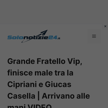
Vai
al
MENU
contenuto
Grande Fratello Vip,
finisce male tra la
Cipriani e Giucas
Casella | Arrivano alle
mani VIDEO