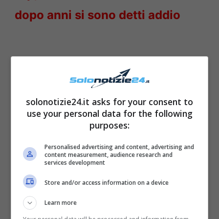
dopo anni si sono detti addio
solonotizie24.it asks for your consent to
use your personal data for the following
purposes:
Personalised advertising and content, advertising and
content measurement, audience research and
services development
Insomma, nella Casa del ‘
Grande Fratello Vip
‘,
Store and/or access information on a device
la parola d’ordine è proprio
divertimento
:
Learn more
d’altronde, in quelle quattro mura
non ci si