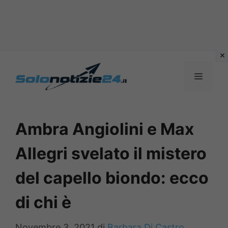
Vai
al
MENU
contenuto
Ambra Angiolini e Max
Allegri svelato il mistero
del capello biondo: ecco
di chi è
Novembre 3, 2021
di
Barbara Di Castro