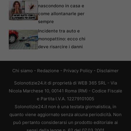
nascondono in casa e
come allontanarle per
sempre
Incidente tra auto e
monopattino: ecco chi
deve risarcire i danni
Chi siamo
-
Redazione
-
Privacy Policy
-
Disclaimer
Solonotizie24.it di proprietà di WEB 365 SRL - Via
Nicola Marchese 10, 00141 Roma (RM) - Codice Fiscale
e Partita I.V.A. 12279101005
Solonotizie24.it non è una testata giornalistica, in
quanto viene aggiornato senza alcuna periodicità. Non
può pertanto considerarsi un prodotto editoriale ai
sensi della legge n. 62 del 07.03.2001