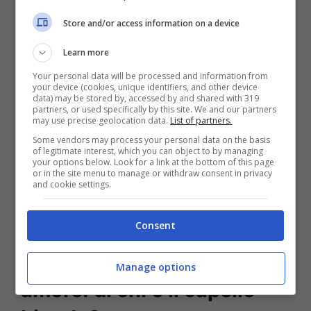
Store and/or access information on a device
Learn more
Your personal data will be processed and information from
your device (cookies, unique identifiers, and other device
data) may be stored by, accessed by and shared with 319
partners, or used specifically by this site. We and our partners
may use precise geolocation data.
List of partners.
Some vendors may process your personal data on the basis
Leggi anche —->
Ambra e
of legitimate interest, which you can object to by managing
your options below. Look for a link at the bottom of this page
Francesco Renga, il
or in the site menu to manage or withdraw consent in privacy
and cookie settings.
commento che fa sognare i
fan
Consent
Allegri e Ambra fine di un
Manage options
amore: di chi è il capello