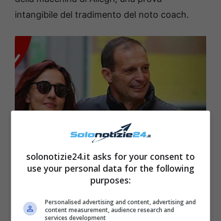
intangibile del tradimento del noto coach.
solonotizie24.it asks for your consent to
use your personal data for the following
Ambra-Angiolini-e-Allegri-fonte Chi
purposes:
Personalised advertising and content, advertising and
content measurement, audience research and
services development