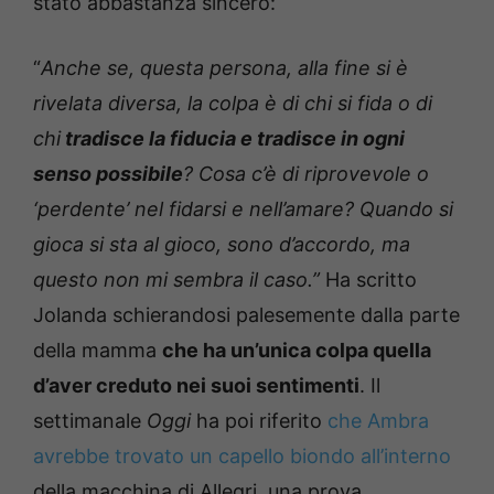
stato abbastanza sincero:
“
Anche se, questa persona, alla fine si è
rivelata diversa, la colpa è di chi si fida o di
chi
tradisce la fiducia e tradisce in ogni
senso possibile
? Cosa c’è di riprovevole o
‘perdente’ nel fidarsi e nell’amare? Quando si
gioca si sta al gioco, sono d’accordo, ma
questo non mi sembra il caso.”
Ha scritto
Jolanda schierandosi palesemente dalla parte
della mamma
che ha un’unica colpa quella
d’aver creduto nei suoi sentimenti
. Il
settimanale
Oggi
ha poi riferito
che Ambra
avrebbe trovato un capello biondo all’interno
della macchina di Allegri, una prova