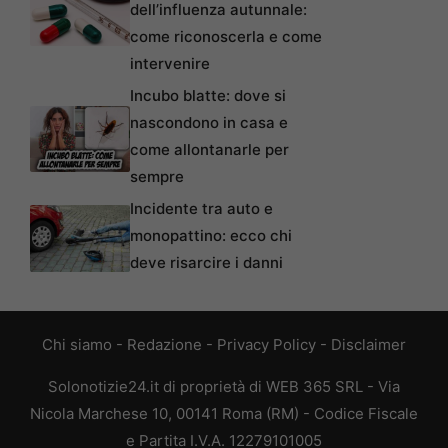
dell’influenza autunnale:
come riconoscerla e come
intervenire
Incubo blatte: dove si
nascondono in casa e
come allontanarle per
sempre
Incidente tra auto e
monopattino: ecco chi
deve risarcire i danni
Chi siamo
-
Redazione
-
Privacy Policy
-
Disclaimer
Solonotizie24.it di proprietà di WEB 365 SRL - Via
Nicola Marchese 10, 00141 Roma (RM) - Codice Fiscale
e Partita I.V.A. 12279101005