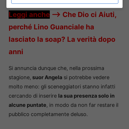
Leggi anche
—->
Che Dio ci Aiuti,
perché Lino Guanciale ha
lasciato la soap? La verità dopo
anni
Si annuncia dunque che, nella prossima
stagione,
suor Angela
si potrebbe vedere
molto meno: gli sceneggiatori stanno infatti
cercando di inserire
la sua presenza solo in
alcune puntate
, in modo da non far restare il
pubblico completamente deluso.