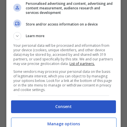
Personalised advertising and content, advertising and
content measurement, audience research and
services development
Store and/or access information on a device
Learn more
Il personaggio di
suor Angela
non dovrebbe
Your personal data will be processed and information from
essere sostituito da uno nuovo, ma da una
your device (cookies, unique identifiers, and other device
data) may be stored by, accessed by and shared with 319
persona che il pubblico conosce benissimo. Si
partners, or used specifically by this site. We and our partners
may use precise geolocation data.
List of partners.
tratterebbe di
Francesca Chillemi
, che nella
Some vendors may process your personal data on the basis
of legitimate interest, which you can object to by managing
serie interpreta il ruolo di
Azzurra
e che
your options below. Look for a link at the bottom of this page
or in the site menu to manage or withdraw consent in privacy
potrebbe quindi prendere il posto di quello
and cookie settings.
interpretato dalla Ricci. “
L’attrice ha chiesto
espressamente alla produzione di prepararsi
Consent
al suo addio
“, si può leggere in quelle stesse
pagine, “
un addio che sarà graduale
“.
Manage options