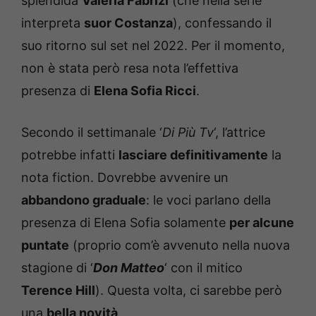
splendida
Valeria Fabrizi
(che nella serie
interpreta
suor Costanza
), confessando il
suo ritorno sul set nel 2022. Per il momento,
non è stata però resa nota l’effettiva
presenza di
Elena Sofia Ricci
.
Secondo il settimanale ‘
Di Più Tv
‘, l’attrice
potrebbe infatti
lasciare definitivamente
la
nota fiction. Dovrebbe avvenire un
abbandono graduale
: le voci parlano della
presenza di Elena Sofia solamente
per alcune
puntate
(proprio com’è avvenuto nella nuova
stagione di ‘
Don Matteo
‘ con il mitico
Terence Hill
). Questa volta, ci sarebbe però
una
bella novità
.