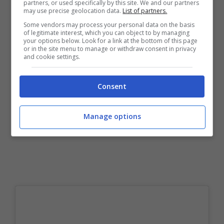
allo specchio e dici dove vado così??????”.
partners, or used specifically by this site. We and our partners
may use precise geolocation data.
List of partners.
Some vendors may process your personal data on the basis
of legitimate interest, which you can object to by managing
your options below. Look for a link at the bottom of this page
or in the site menu to manage or withdraw consent in privacy
and cookie settings.
Consent
Manage options