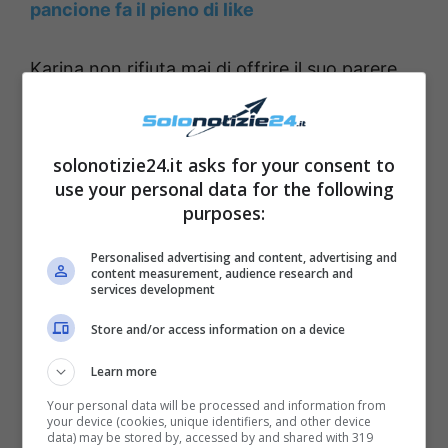
pancione fa il pieno di like
Karina non rifiuta mai di offrire il suo parere,
ma in linea di massima preferisce utilizzare la
propria pagina per pubblicizzare qualcosa o
solonotizie24.it asks for your consent to
per dare consigli di make up o vestiario. In
use your personal data for the following
uno degli ultimi video mostra alle fan la
purposes:
differenza tra un look acqua e sapone e uno
Personalised advertising and content, advertising and
decisamente più aggressivo. La differenza tra
content measurement, audience research and
services development
il prima ed il dopo in effetti è strabiliante,
tanto da farla sembrare una persona
Store and/or access information on a device
differente. A commento del video Karina
Learn more
ringrazia truccatrici e acconciatori e
Your personal data will be processed and information from
commenta ironicamente: “Quando ti guardi
your device (cookies, unique identifiers, and other device
data) may be stored by, accessed by and shared with 319