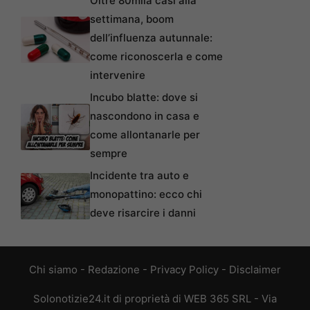
Oltre 80mila casi alla
settimana, boom
dell’influenza autunnale:
come riconoscerla e come
intervenire
Incubo blatte: dove si
nascondono in casa e
come allontanarle per
sempre
Incidente tra auto e
monopattino: ecco chi
deve risarcire i danni
Chi siamo
-
Redazione
-
Privacy Policy
-
Disclaimer
Solonotizie24.it di proprietà di WEB 365 SRL - Via