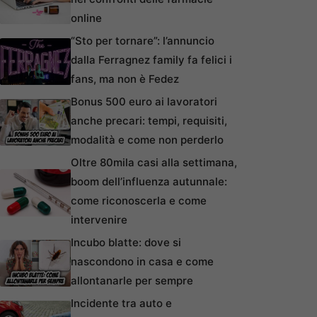
online
“Sto per tornare”: l’annuncio
dalla Ferragnez family fa felici i
fans, ma non è Fedez
Bonus 500 euro ai lavoratori
anche precari: tempi, requisiti,
modalità e come non perderlo
Oltre 80mila casi alla settimana,
boom dell’influenza autunnale:
come riconoscerla e come
intervenire
Incubo blatte: dove si
nascondono in casa e come
allontanarle per sempre
Incidente tra auto e