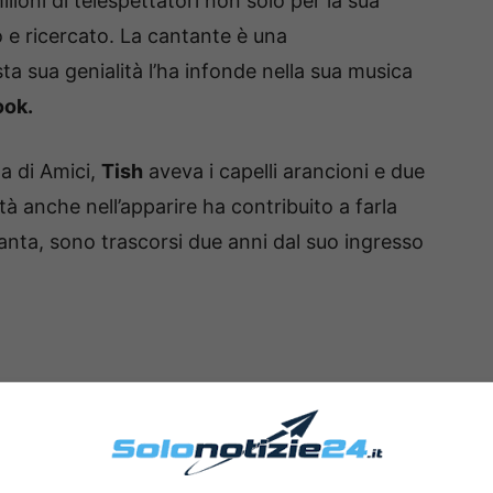
lioni di telespettatori non solo per la sua
o e ricercato. La cantante è una
sta sua genialità l’ha infonde nella sua musica
ook.
a di Amici,
Tish
aveva i capelli arancioni e due
tà anche nell’apparire ha contribuito a farla
tanta, sono trascorsi due anni dal suo ingresso
i fan approvano il cambio