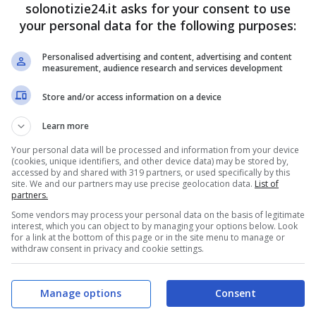
solonotizie24.it asks for your consent to use
nte adora condividere con il suo vastissimo
your personal data for the following purposes:
 proprio tramite una foto che ha postato su
Personalised advertising and content, advertising and content
ambiamento.
measurement, audience research and services development
Store and/or access information on a device
Learn more
Your personal data will be processed and information from your device
(cookies, unique identifiers, and other device data) may be stored by,
accessed by and shared with 319 partners, or used specifically by this
site. We and our partners may use precise geolocation data.
List of
partners.
Some vendors may process your personal data on the basis of legitimate
interest, which you can object to by managing your options below. Look
for a link at the bottom of this page or in the site menu to manage or
withdraw consent in privacy and cookie settings.
iro del web,
Tish
ha cambiato il suo colore di
Manage options
Consent
 soprattutto lo stile. I fan della cantante sono