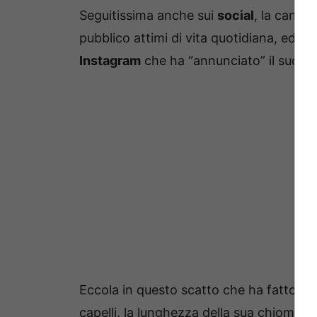
Seguitissima anche sui
social
, la canta
pubblico attimi di vita quotidiana, ed è
Instagram
che ha “annunciato” il suo
c
Eccola in questo scatto che ha fatto il g
capelli, la lunghezza della sua chioma, e