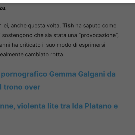
za.
r lei, anche questa volta,
Tish
ha saputo come
ni sostengono che sia stata una “provocazione”,
nni ha criticato il suo modo di esprimersi
 realmente cambiato rotta.
el pornografico Gemma Galgani da
l trono over
ne, violenta lite tra Ida Platano e