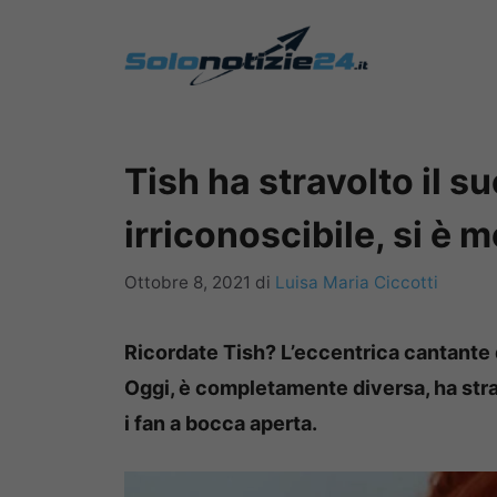
Vai
al
contenuto
Tish ha stravolto il su
irriconoscibile, si è 
Ottobre 8, 2021
di
Luisa Maria Ciccotti
Ricordate Tish? L’eccentrica cantante 
Oggi, è completamente diversa, ha strav
i fan a bocca aperta.