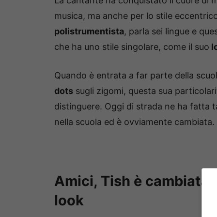
La cantante ha conquistato il cuore di mi
musica, ma anche per lo stile eccentric
polistrumentista
, parla sei lingue e que
che ha uno stile singolare, come il suo
l
Quando è entrata a far parte della scuol
dots
sugli zigomi, questa sua particolari
distinguere. Oggi di strada ne ha fatta 
nella scuola ed è ovviamente cambiata.
Amici, Tish è cambiata, 
look