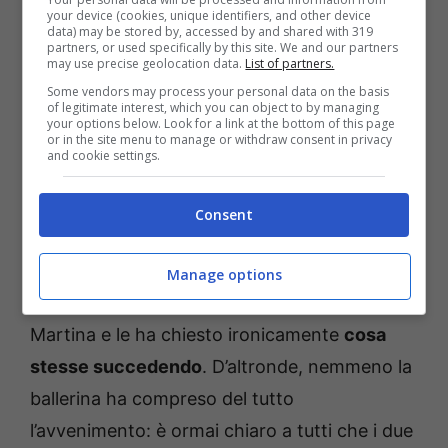
your device (cookies, unique identifiers, and other device
data) may be stored by, accessed by and shared with 319
partners, or used specifically by this site. We and our partners
may use precise geolocation data.
List of partners.
Some vendors may process your personal data on the basis
of legitimate interest, which you can object to by managing
your options below. Look for a link at the bottom of this page
or in the site menu to manage or withdraw consent in privacy
and cookie settings.
Consent
Manage options
Nelle sue stories, Stanzani ha così taggato
Martina e le ha chiesto ironicamente
cosa
stesse succedendo
. D’altronde, nemmeno la
ballerina ha compreso del tutto
l’avvenimento: è ormai chiaro a tutti che i due