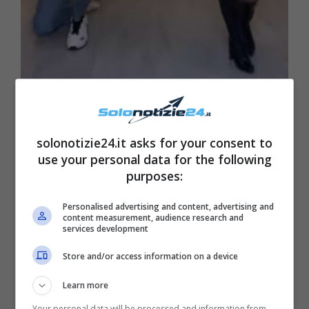
solonotizie24.it asks for your consent to
use your personal data for the following
Sicuramente il filmato di Tommaso ha
purposes:
ricevuto una serie di
segnalazioni
da parte di
utenti anonimi
: per questo, Instagram ha
Personalised advertising and content, advertising and
content measurement, audience research and
proceduto all’eliminazione del contenuto
services development
ritenuto ‘
offensivo
‘. “
Il post non rispetta le
Store and/or access information on a device
linee guida della community
“, ha infatti detto
Learn more
il social network al ballerino Tommaso.
Your personal data will be processed and information from