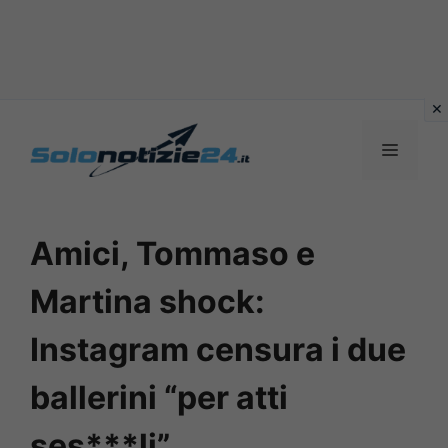
Vai
al
MENU
contenuto
Amici, Tommaso e
Martina shock:
Instagram censura i due
ballerini “per atti
ses***li”