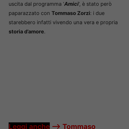
uscita dal programma ‘
Amici
‘, è stato però
paparazzato con
Tommaso Zorzi
: i due
starebbero infatti vivendo una vera e propria
storia d’amore
.
Leggi anche
—->
Tommaso