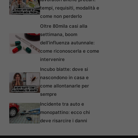
tempi, requisiti, modalità e
come non perderlo
Oltre 80mila casi alla
settimana, boom
dell’influenza autunnale:
come riconoscerla e come
intervenire
Incubo blatte: dove si
nascondono in casa e
come allontanarle per
sempre
Incidente tra auto e
monopattino: ecco chi
deve risarcire i danni