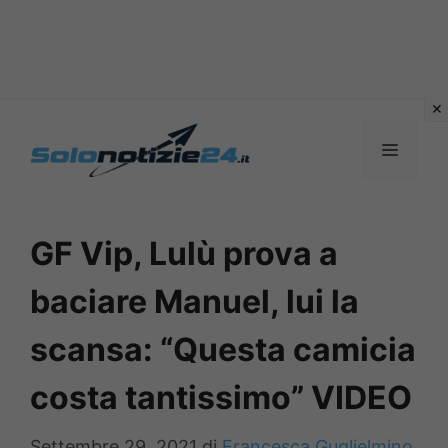
Vai
al
MENU
contenuto
GF Vip, Lulù prova a
baciare Manuel, lui la
scansa: “Questa camicia
costa tantissimo” VIDEO
Settembre 29, 2021
di
Francesca Guglielmino