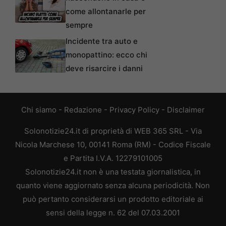
come allontanarle per
sempre
Incidente tra auto e
monopattino: ecco chi
deve risarcire i danni
Chi siamo
-
Redazione
-
Privacy Policy
-
Disclaimer
Solonotizie24.it di proprietà di WEB 365 SRL - Via
Nicola Marchese 10, 00141 Roma (RM) - Codice Fiscale
e Partita I.V.A. 12279101005
Solonotizie24.it non è una testata giornalistica, in
quanto viene aggiornato senza alcuna periodicità. Non
può pertanto considerarsi un prodotto editoriale ai
sensi della legge n. 62 del 07.03.2001