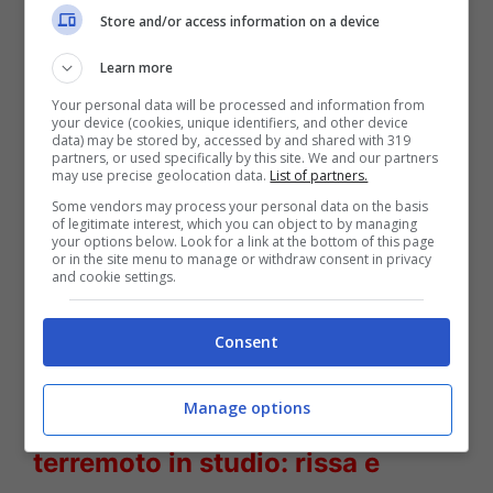
Store and/or access information on a device
Learn more
Your personal data will be processed and information from
your device (cookies, unique identifiers, and other device
data) may be stored by, accessed by and shared with 319
partners, or used specifically by this site. We and our partners
may use precise geolocation data.
List of partners.
LEGGI ANCHE
->
Romina Power
Some vendors may process your personal data on the basis
of legitimate interest, which you can object to by managing
your options below. Look for a link at the bottom of this page
in costume irriconoscibile
or in the site menu to manage or withdraw consent in privacy
and cookie settings.
[FOTO]
Consent
LEGGI ANCHE
->
“Si è tolta le
Manage options
mutande” | Uomini e Donne
terremoto in studio: rissa e