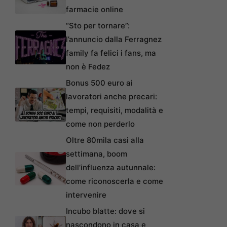
farmacie online
“Sto per tornare”:
l’annuncio dalla Ferragnez
family fa felici i fans, ma
non è Fedez
Bonus 500 euro ai
lavoratori anche precari:
tempi, requisiti, modalità e
come non perderlo
Oltre 80mila casi alla
settimana, boom
dell’influenza autunnale:
come riconoscerla e come
intervenire
Incubo blatte: dove si
nascondono in casa e