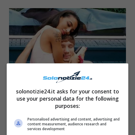
solonotizie24.it asks for your consent to
Gf Vip Lulù prova a baciare Manuel – Solonotizie24
use your personal data for the following
purposes:
Personalised advertising and content, advertising and
content measurement, audience research and
services development