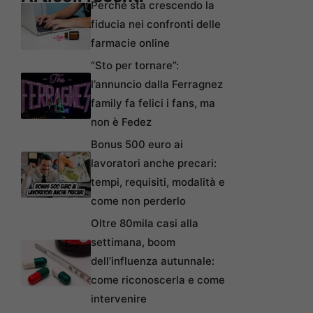
Perché sta crescendo la
fiducia nei confronti delle
farmacie online
“Sto per tornare”:
l’annuncio dalla Ferragnez
family fa felici i fans, ma
non è Fedez
Bonus 500 euro ai
lavoratori anche precari:
tempi, requisiti, modalità e
come non perderlo
Oltre 80mila casi alla
settimana, boom
dell’influenza autunnale:
come riconoscerla e come
intervenire