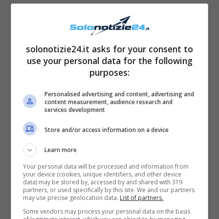
solonotizie24.it asks for your consent to
use your personal data for the following
purposes:
Personalised advertising and content, advertising and
content measurement, audience research and
services development
Store and/or access information on a device
Dopo Alessia Marcuzzi,
Learn more
anche Giorgia Rossi
Your personal data will be processed and information from
your device (cookies, unique identifiers, and other device
data) may be stored by, accessed by and shared with 319
annuncia l’addio tramite
partners, or used specifically by this site. We and our partners
may use precise geolocation data.
List of partners.
social
Some vendors may process your personal data on the basis