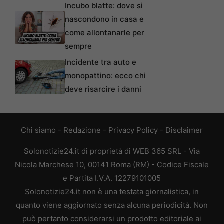
Incubo blatte: dove si
nascondono in casa e
come allontanarle per
sempre
Incidente tra auto e
monopattino: ecco chi
deve risarcire i danni
Chi siamo
-
Redazione
-
Privacy Policy
-
Disclaimer
Solonotizie24.it di proprietà di WEB 365 SRL - Via
Nicola Marchese 10, 00141 Roma (RM) - Codice Fiscale
e Partita I.V.A. 12279101005
Solonotizie24.it non è una testata giornalistica, in
quanto viene aggiornato senza alcuna periodicità. Non
può pertanto considerarsi un prodotto editoriale ai