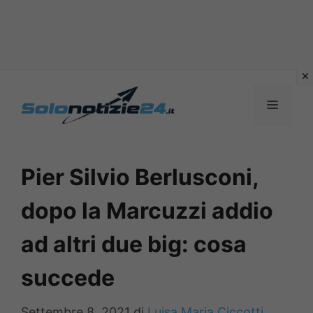
Vai
al
MENU
contenuto
Pier Silvio Berlusconi,
dopo la Marcuzzi addio
ad altri due big: cosa
succede
Settembre 8, 2021
di
Luisa Maria Ciccotti