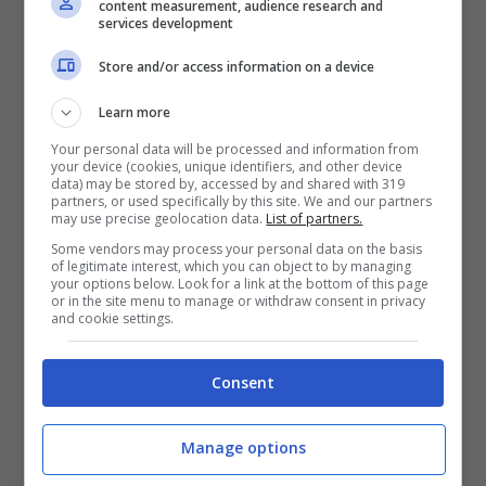
ciuccio da’ sollievo al bambino, non è ancora
content measurement, audience research and
services development
tempo di toglierlo.
Store and/or access information on a device
Si capisce che il bambino è pronto a toglierlo,
Learn more
quando è l
ui stesso ad allontanarlo
Your personal data will be processed and information from
your device (cookies, unique identifiers, and other device
volontariamente.
Un modo sarebbe quello di
data) may be stored by, accessed by and shared with 319
partners, or used specifically by this site. We and our partners
distrarlo nel mentre si toglie il ciuccio, magari
may use precise geolocation data.
List of partners.
con giochi e attività divertenti.
Some vendors may process your personal data on the basis
of legitimate interest, which you can object to by managing
your options below. Look for a link at the bottom of this page
or in the site menu to manage or withdraw consent in privacy
Quando accantonare il
and cookie settings.
ciuccio: non di notte
Consent
Il ciuccio è per i bambini un
oggetto di
Manage options
rassicurazione
, non a caso imita l’azione di
allattamento. Quindi per
evitare notti