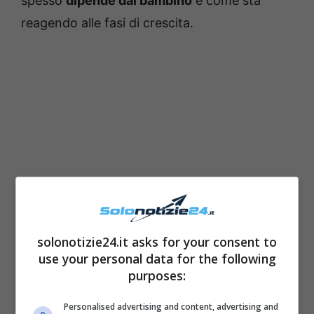
spesso
dipende dal bambino
e come sta
reagendo alle fasi di crescita.
solonotizie24.it asks for your consent to
Succede infatti che il bambino
stia vivendo
use your personal data for the following
una fase di cambiamenti
, come ad esempio
purposes:
togliere il pannolino o cominciare l’asilo. Se il
Personalised advertising and content, advertising and