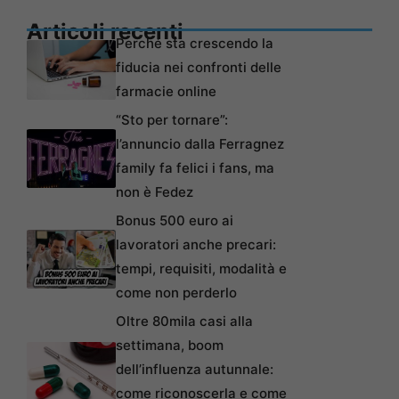
Articoli recenti
Perché sta crescendo la
fiducia nei confronti delle
farmacie online
“Sto per tornare”:
l’annuncio dalla Ferragnez
family fa felici i fans, ma
non è Fedez
Bonus 500 euro ai
lavoratori anche precari:
tempi, requisiti, modalità e
come non perderlo
Oltre 80mila casi alla
settimana, boom
dell’influenza autunnale:
come riconoscerla e come