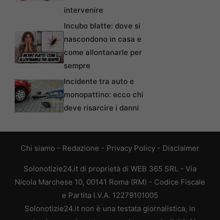
intervenire
Incubo blatte: dove si
nascondono in casa e
come allontanarle per
sempre
Incidente tra auto e
monopattino: ecco chi
deve risarcire i danni
Chi siamo
-
Redazione
-
Privacy Policy
-
Disclaimer
Solonotizie24.it di proprietà di WEB 365 SRL - Via
Nicola Marchese 10, 00141 Roma (RM) - Codice Fiscale
e Partita I.V.A. 12279101005
Solonotizie24.it non è una testata giornalistica, in