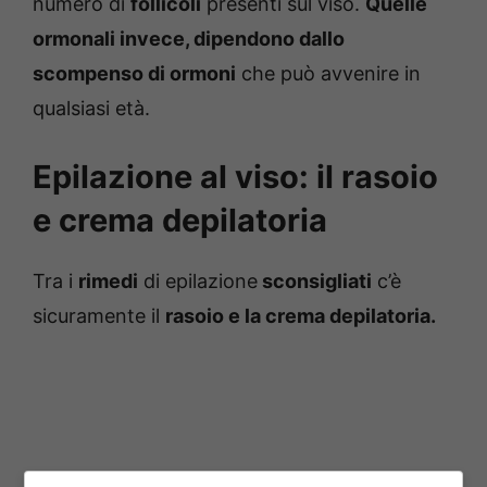
numero di
follicoli
presenti sul viso.
Quelle
ormonali invece, dipendono dallo
scompenso di ormoni
che può avvenire in
qualsiasi età.
Epilazione al viso: il rasoio
e crema depilatoria
Tra i
rimedi
di epilazione
sconsigliati
c’è
sicuramente il
rasoio e la crema depilatoria.