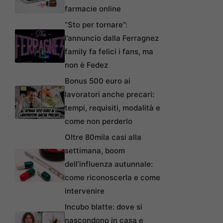
farmacie online
“Sto per tornare”:
l’annuncio dalla Ferragnez
family fa felici i fans, ma
non è Fedez
Bonus 500 euro ai
lavoratori anche precari:
tempi, requisiti, modalità e
come non perderlo
Oltre 80mila casi alla
settimana, boom
dell’influenza autunnale:
come riconoscerla e come
intervenire
Incubo blatte: dove si
nascondono in casa e