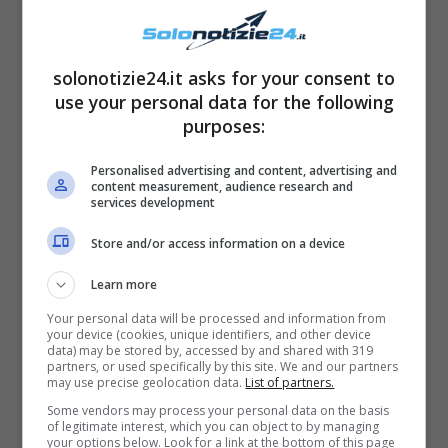
solonotizie24.it asks for your consent to
use your personal data for the following
purposes:
Il rasoio viene usato da tante donne, che
Personalised advertising and content, advertising and
content measurement, audience research and
pensano sia anche un modo per levigare le
services development
rughe. Ma
tagliando il pelo con il rasoio,
Store and/or access information on a device
questo appare poi più appuntito e visibile.
Learn more
Your personal data will be processed and information from
Stesso discorso per la
crema depilatoria
che
your device (cookies, unique identifiers, and other device
data) may be stored by, accessed by and shared with 319
per quanto sia indolore, resta comunque un
partners, or used specifically by this site. We and our partners
may use precise geolocation data.
List of partners.
processo chimico
che va ad eliminare la
Some vendors may process your personal data on the basis
cheratina nel pelo.
of legitimate interest, which you can object to by managing
your options below. Look for a link at the bottom of this page