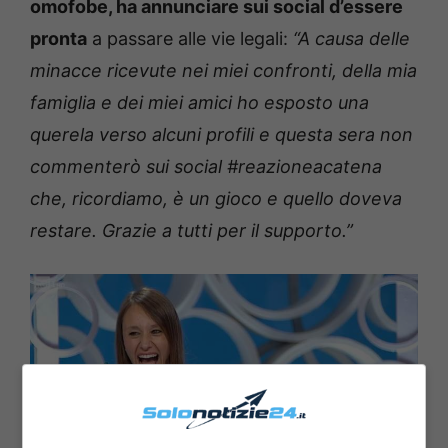
omofobe, ha annunciare sui social d’essere
pronta
a passare alle vie legali:
“A causa delle
minacce ricevute nei miei confronti, della mia
famiglia e dei miei amici ho esposto una
querela verso alcuni profili e questa sera non
commenterò sui social #reazioneacatena
che, ricordiamo, è un gioco e quello doveva
restare. Grazie a tutti per il supporto.”