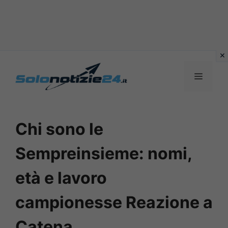
Vai
al
MENU
contenuto
Chi sono le
Sempreinsieme: nomi,
età e lavoro
campionesse Reazione a
Catena