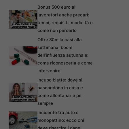
Bonus 500 euro ai
lavoratori anche precari:
tempi, requisiti, modalità e
come non perderlo
Oltre 80mila casi alla
settimana, boom
dell’influenza autunnale:
come riconoscerla e come
intervenire
Incubo blatte: dove si
nascondono in casa e
come allontanarle per
sempre
Incidente tra auto e
monopattino: ecco chi
deve risarcire i danni