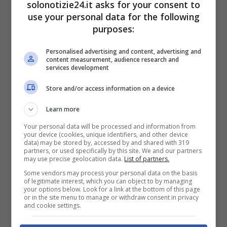
solonotizie24.it asks for your consent to
use your personal data for the following
purposes:
Sempreinsieme Solonotizie24
Personalised advertising and content, advertising and
LEGGI ANCHE ->
Reazione a
content measurement, audience research and
services development
Catena terrore dopo il coming
Store and/or access information on a device
out di Sara | Marco Liorni
Learn more
costretto ad intervenire
Your personal data will be processed and information from
your device (cookies, unique identifiers, and other device
data) may be stored by, accessed by and shared with 319
partners, or used specifically by this site. We and our partners
may use precise geolocation data.
List of partners.
Some vendors may process your personal data on the basis
of legitimate interest, which you can object to by managing
your options below. Look for a link at the bottom of this page
or in the site menu to manage or withdraw consent in privacy
and cookie settings.