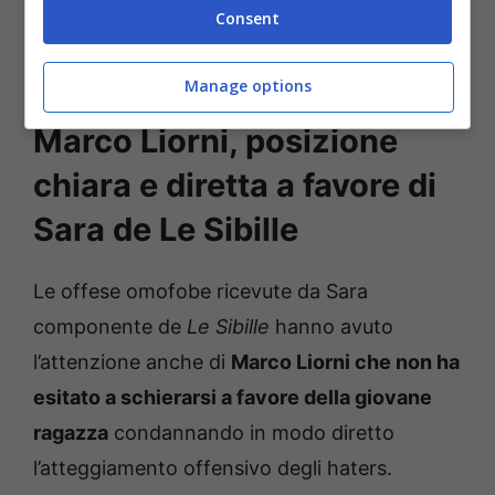
Consent
Manage options
Marco Liorni, posizione
chiara e diretta a favore di
Sara de Le Sibille
Le offese omofobe ricevute da Sara
componente de
Le Sibille
hanno avuto
l’attenzione anche di
Marco Liorni che non ha
esitato a schierarsi a favore della giovane
ragazza
condannando in modo diretto
l’atteggiamento offensivo degli haters.