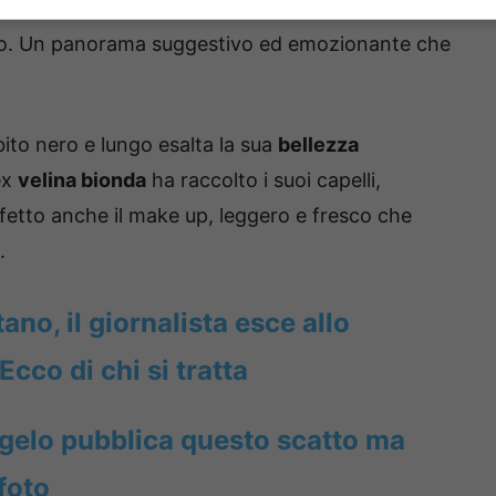
tolto il respiro e la bella
Mikaela
è rimasta senza
uogo. Un panorama suggestivo ed emozionante che
bito nero e lungo esalta la sua
bellezza
ex
velina bionda
ha raccolto i suoi capelli,
rfetto anche il make up, leggero e fresco che
.
no, il giornalista esce allo
cco di chi si tratta
gelo pubblica questo scatto ma
 foto