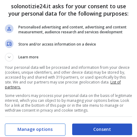
sta senza parole
solonotizie24.it asks for your consent to use
your personal data for the following purposes:
Personalised advertising and content, advertising and content
measurement, audience research and services development
Store and/or access information on a device
Learn more
Your personal data will be processed and information from your device
(cookies, unique identifiers, and other device data) may be stored by,
accessed by and shared with 319 partners, or used specifically by this
site. We and our partners may use precise geolocation data.
List of
partners.
Some vendors may process your personal data on the basis of legitimate
interest, which you can object to by managing your options below. Look
ntemente ha pubblicato uno scatto davvero
for a link at the bottom of this page or in the site menu to manage or
withdraw consent in privacy and cookie settings.
tto:
“Selinunte Temples by the moon!!! Posto
! Senza parole per la bellezza di questo luogo!”.
Manage options
Consent