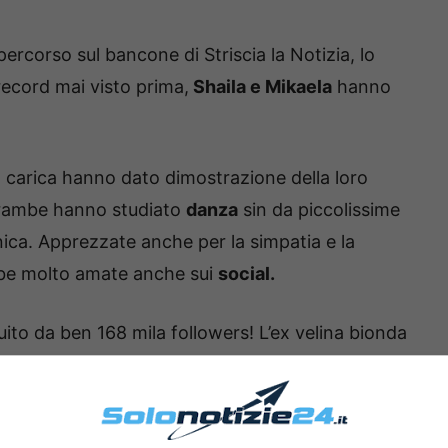
ercorso sul bancone di Striscia la Notizia, lo
ecord mai visto prima,
Shaila e Mikaela
hanno
!
in carica hanno dato dimostrazione della loro
ntrambe hanno studiato
danza
sin da piccolissime
nica. Apprezzate anche per la simpatia e la
mbe molto amate anche sui
social.
ito da ben 168 mila followers! L’ex velina bionda
ostando video e foto che la ritraggono nella sua