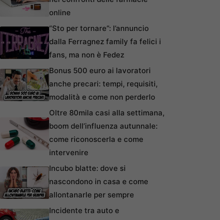
online
“Sto per tornare”: l’annuncio
dalla Ferragnez family fa felici i
fans, ma non è Fedez
Bonus 500 euro ai lavoratori
anche precari: tempi, requisiti,
modalità e come non perderlo
Oltre 80mila casi alla settimana,
boom dell’influenza autunnale:
come riconoscerla e come
intervenire
Incubo blatte: dove si
nascondono in casa e come
allontanarle per sempre
Incidente tra auto e