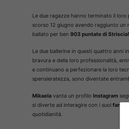
Le due ragazze hanno terminato il loro p
scorso 12 giugno avendo raggiunto un r
ballato per ben
903 puntate di Striscia
Le due ballerine in questi quattro anni 
bravura e della loro professionalità, e
e continuano a perfezionare la loro tec
spensieratezza, sono diventate entra
Mikaela
vanta un profilo
Instagram
segu
si diverte ad interagire con i suoi
fan
, p
quotidianità.