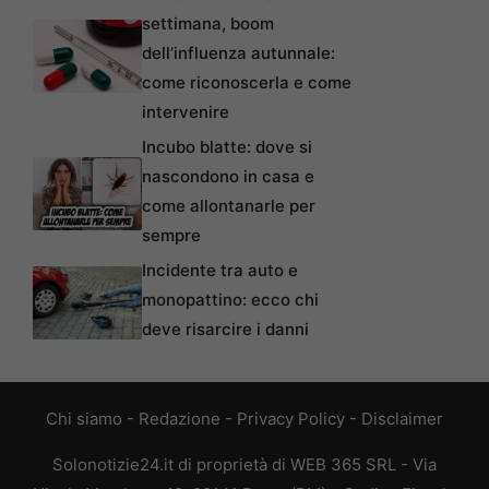
settimana, boom
dell’influenza autunnale:
come riconoscerla e come
intervenire
Incubo blatte: dove si
nascondono in casa e
come allontanarle per
sempre
Incidente tra auto e
monopattino: ecco chi
deve risarcire i danni
Chi siamo
-
Redazione
-
Privacy Policy
-
Disclaimer
Solonotizie24.it di proprietà di WEB 365 SRL - Via