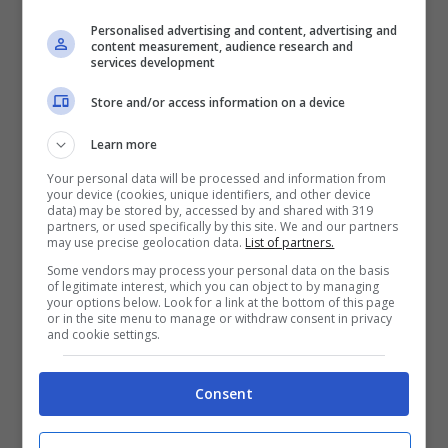
Personalised advertising and content, advertising and
content measurement, audience research and
services development
Store and/or access information on a device
Nonostante infatti, abbiano discusso l’amore
Learn more
che provavano l’uno per l’altra era palpabile!
Your personal data will be processed and information from
Così hanno deciso di uscire insieme dal
your device (cookies, unique identifiers, and other device
data) may be stored by, accessed by and shared with 319
programma! Oggi, a distanza di qualche mese
partners, or used specifically by this site. We and our partners
may use precise geolocation data.
List of partners.
i ragazzi stanno affrontando una
crisi di
Some vendors may process your personal data on the basis
coppia.
of legitimate interest, which you can object to by managing
your options below. Look for a link at the bottom of this page
or in the site menu to manage or withdraw consent in privacy
and cookie settings.
“Stiamo vivendo un momento difficile,
facciamo fatica a comprenderci
ma, quando
Consent
c’è amore e c’è rispetto, penso che tutto si
possa superare. Ed io amo Alessio. Ho paura