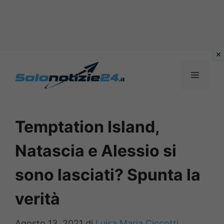
Vai
al
MENU
contenuto
Temptation Island,
Natascia e Alessio si
sono lasciati? Spunta la
verità
Agosto 13, 2021
di
Luisa Maria Ciccotti