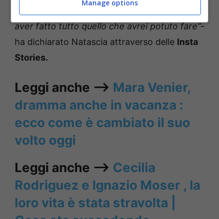
Manage options
di terminare questa vita col rimpianto di non
aver fatto tutto quello che avrei potuto fare”-
ha dichiarato Natascia attraverso delle
Insta
Stories.
Leggi anche ——>
Mara Venier,
dramma anche in vacanza :
ecco come è cambiato il suo
volto oggi
Leggi anche ——>
Cecilia
Rodriguez e Ignazio Moser , la
loro vita è stata stravolta |