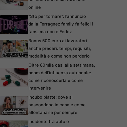
online
“Sto per tornare”: l’annuncio
dalla Ferragnez family fa felici i
fans, ma non è Fedez
Bonus 500 euro ai lavoratori
anche precari: tempi, requisiti,
modalità e come non perderlo
Oltre 80mila casi alla settimana,
boom dell’influenza autunnale:
come riconoscerla e come
intervenire
Incubo blatte: dove si
nascondono in casa e come
allontanarle per sempre
Incidente tra auto e