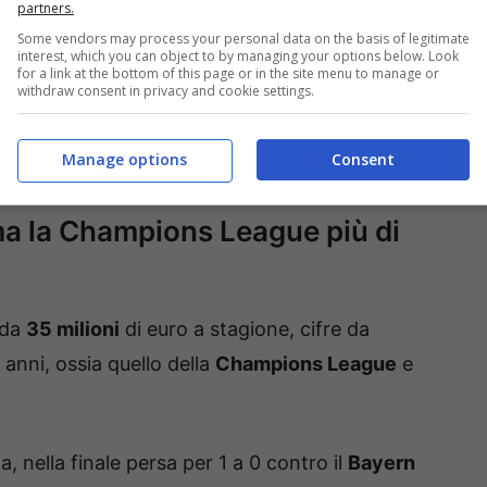
partners.
Some vendors may process your personal data on the basis of legitimate
interest, which you can object to by managing your options below. Look
for a link at the bottom of this page or in the site menu to manage or
withdraw consent in privacy and cookie settings.
attenere
Mbappè
sotto la Tour Eiffel, così da
Manage options
Consent
, ma la Champions League più di
 da
35 milioni
di euro a stagione, cifre da
 anni, ossia quello della
Champions League
e
a, nella finale persa per 1 a 0 contro il
Bayern