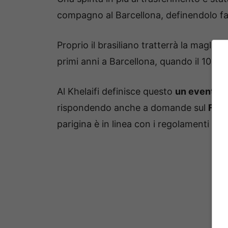
compagno al Barcellona, definendolo fat
Proprio il brasiliano tratterrà la maglia
n
primi anni a Barcellona, quando il 10 e
Al Khelaifi definisce questo
un evento s
rispondendo anche a domande sul
Fair
parigina è in linea con i regolamenti imp