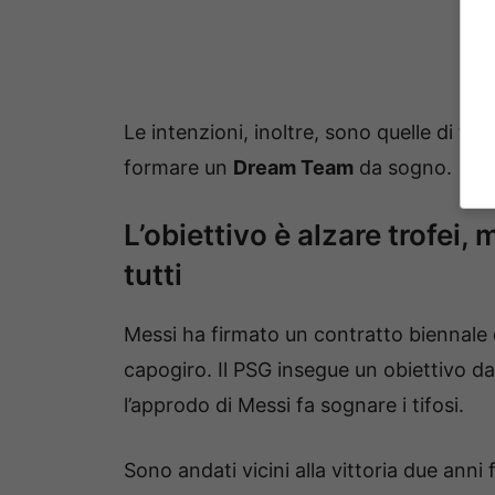
Le intenzioni, inoltre, sono quelle di tr
formare un
Dream Team
da sogno.
L’obiettivo è alzare trofei
tutti
Messi ha firmato un contratto biennale
capogiro. Il PSG insegue un obiettivo da
l’approdo di Messi fa sognare i tifosi.
Sono andati vicini alla vittoria due anni f