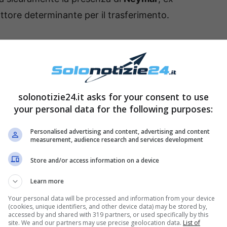
tore determinante per il trasferimento.
umero 10
, messi ha scelto il
numero 30
come i
ra indossato da
Ronaldinho
.
torico
, sia per il PSG che per il calcio,
solonotizie24.it asks for your consent to use
 Play finanziario
, asserendo che la squadra
your personal data for the following purposes:
osti dalla
UEFA
.
Personalised advertising and content, advertising and content
measurement, audience research and services development
Store and/or access information on a device
Learn more
Your personal data will be processed and information from your device
(cookies, unique identifiers, and other device data) may be stored by,
accessed by and shared with 319 partners, or used specifically by this
site. We and our partners may use precise geolocation data.
List of