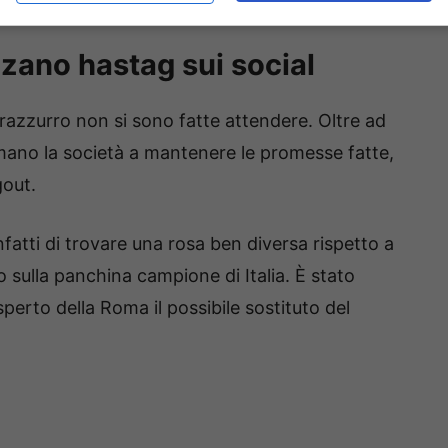
zzano hastag sui social
razzurro non si sono fatte attendere. Oltre ad
ntimano la società a mantenere le promesse fatte,
gout.
nfatti di trovare una rosa ben diversa rispetto a
co sulla panchina campione di Italia. È stato
perto della Roma il possibile sostituto del