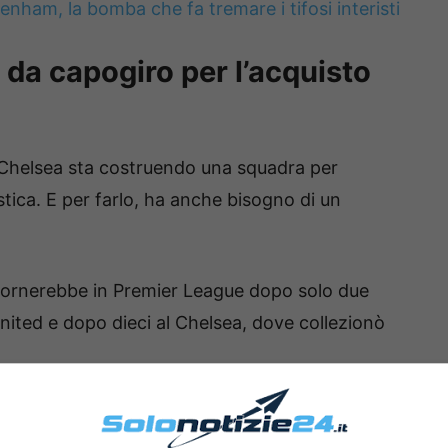
enham, la bomba che fa tremare i tifosi interisti
 da capogiro per l’acquisto
l Chelsea sta costruendo una squadra per
stica. E per farlo, ha anche bisogno di un
e tornerebbe in Premier League dopo solo due
nited e dopo dieci al Chelsea, dove collezionò
esciuto esponenzialmente, e per acquistarlo la
piatto ben 115 milioni di euro per l’acquisto del