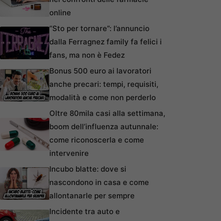
online
“Sto per tornare”: l’annuncio
dalla Ferragnez family fa felici i
fans, ma non è Fedez
Bonus 500 euro ai lavoratori
anche precari: tempi, requisiti,
modalità e come non perderlo
Oltre 80mila casi alla settimana,
boom dell’influenza autunnale:
come riconoscerla e come
intervenire
Incubo blatte: dove si
nascondono in casa e come
allontanarle per sempre
Incidente tra auto e