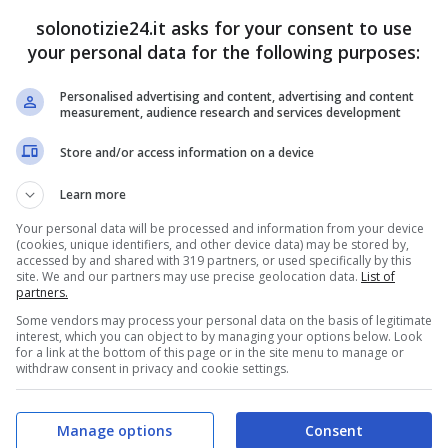
solonotizie24.it asks for your consent to use
o (più super bonus alla firma) per accaparrarsi le
your personal data for the following purposes:
Personalised advertising and content, advertising and content
measurement, audience research and services development
Store and/or access information on a device
Learn more
Your personal data will be processed and information from your device
(cookies, unique identifiers, and other device data) may be stored by,
accessed by and shared with 319 partners, or used specifically by this
site. We and our partners may use precise geolocation data.
List of
partners.
Some vendors may process your personal data on the basis of legitimate
interest, which you can object to by managing your options below. Look
for a link at the bottom of this page or in the site menu to manage or
withdraw consent in privacy and cookie settings.
 pronta ad accettare e molto probabilmente
 quando i campioni d’Italia avranno individuato il
Manage options
Consent